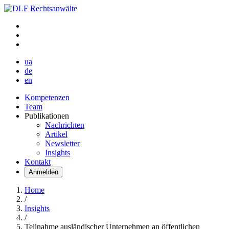
ua
de
en
Kompetenzen
Team
Publikationen
Nachrichten
Artikel
Newsletter
Insights
Kontakt
Anmelden
Home
/
Insights
/
Teilnahme ausländischer Unternehmen an öffentlichen