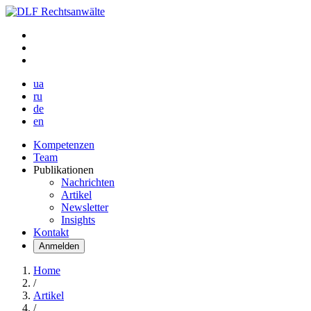
ua
ru
de
en
Kompetenzen
Team
Publikationen
Nachrichten
Artikel
Newsletter
Insights
Kontakt
Anmelden
Home
/
Artikel
/