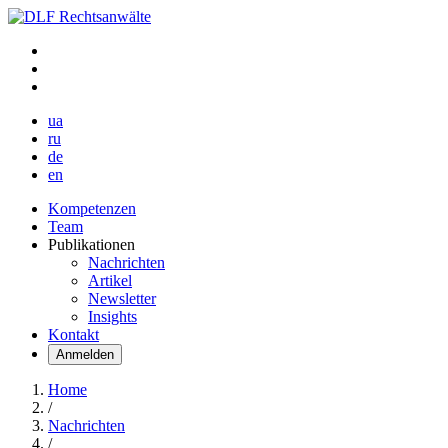
ua
ru
de
en
Kompetenzen
Team
Publikationen
Nachrichten
Artikel
Newsletter
Insights
Kontakt
Anmelden
Home
/
Nachrichten
/