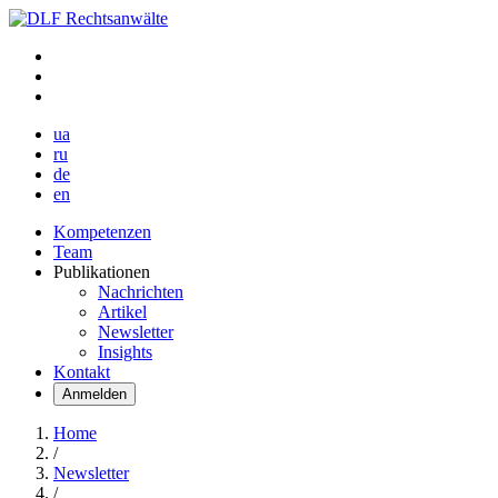
ua
ru
de
en
Kompetenzen
Team
Publikationen
Nachrichten
Artikel
Newsletter
Insights
Kontakt
Anmelden
Home
/
Newsletter
/