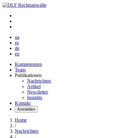
ua
ru
de
en
Kompetenzen
Team
Publikationen
Nachrichten
Artikel
Newsletter
Insights
Kontakt
Anmelden
Home
/
Nachrichten
/