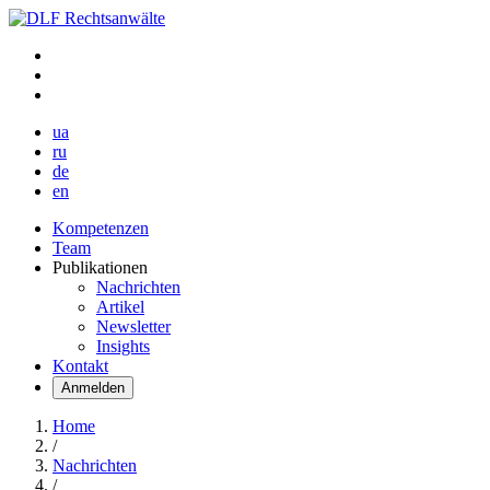
ua
ru
de
en
Kompetenzen
Team
Publikationen
Nachrichten
Artikel
Newsletter
Insights
Kontakt
Anmelden
Home
/
Nachrichten
/