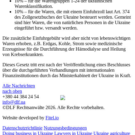
10% – für die Warengruppen 1-24 der ukrainischen
Warenklassifikation.
10% – für die Waren, die mit einem Einfuhrzoll laut Art. 374
des Zollgesetzbuches der Ukraine besteuert werden. Gemeint
sind hier Waren, die von natürlichen Personen in die Ukraine
eingeführt bzw. versandt werden.
Die zusätzliche Einfuhrgebühr wird aber nicht von lebenswichtigen
Waren erhoben, z.B. Erdgas, Kohle, Strom sowie medizinische
Erzeugnisse für die Durchführung der Hämodialyse und Heilung
von Krebserkrankten.
Dieses Gesetz tritt erst nach der Veröffentlichung eines Beschlusses
über die durchgeführten Verhandlungen mit internationalen
Finanzinstitutionen durch das Ministerkabinett der Ukraine in Kraft.
Alle Nachrichten
nach oben
+380 44 384 24 54
info@dlf.ua
©DLF Rechtsanwälte 2026. Alle Rechte vorbehalten.
Website developed by
Fitel.io
Datenschutzrichtlinie
Nutzungsbedingungen
Doing business in Ukraine
Lawyers in Ukraine
Ukraine agriculture