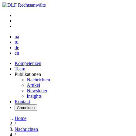
ua
ru
de
en
Kompetenzen
Team
Publikationen
Nachrichten
Artikel
Newsletter
Insights
Kontakt
Anmelden
Home
/
Nachrichten
/