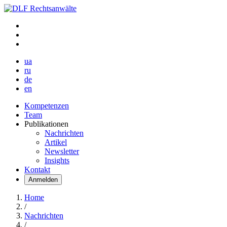
ua
ru
de
en
Kompetenzen
Team
Publikationen
Nachrichten
Artikel
Newsletter
Insights
Kontakt
Anmelden
Home
/
Nachrichten
/