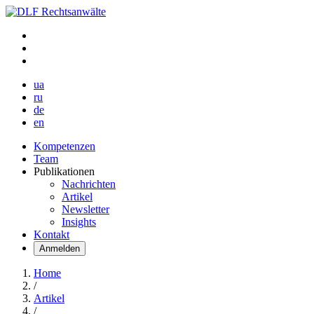
ua
ru
de
en
Kompetenzen
Team
Publikationen
Nachrichten
Artikel
Newsletter
Insights
Kontakt
Anmelden
Home
/
Artikel
/