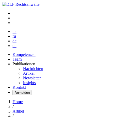
ua
ru
de
en
Kompetenzen
Team
Publikationen
Nachrichten
Artikel
Newsletter
Insights
Kontakt
Anmelden
Home
/
Artikel
/