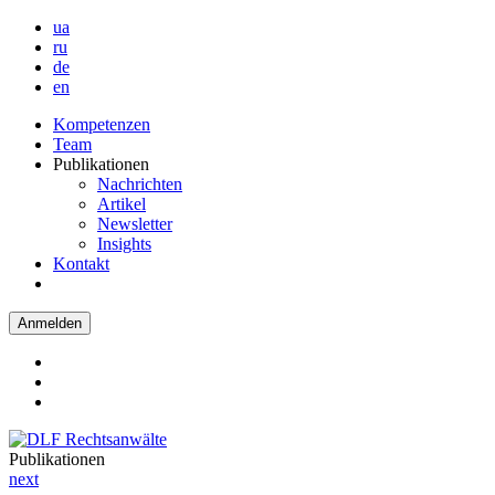
ua
ru
de
en
Kompetenzen
Team
Publikationen
Nachrichten
Artikel
Newsletter
Insights
Kontakt
Anmelden
Publikationen
next