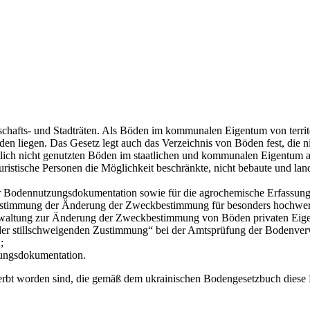
afts- und Stadträten. Als Böden im kommunalen Eigentum von territor
nden liegen. Das Gesetz legt auch das Verzeichnis von Böden fest, die 
lich nicht genutzten Böden im staatlichen und kommunalen Eigentum a
juristische Personen die Möglichkeit beschränkte, nicht bebaute und la
 der Bodennutzungsdokumentation sowie für die agrochemische Erfassun
Abstimmung der Änderung der Zweckbestimmung für besonders hochwer
erwaltung zur Änderung der Zweckbestimmung von Böden privaten Eig
der stillschweigenden Zustimmung“ bei der Amtsprüfung der Bodenver
;
tungsdokumentation.
eerbt worden sind, die gemäß dem ukrainischen Bodengesetzbuch diese 