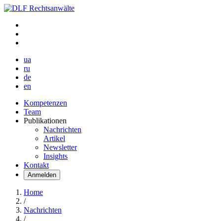
ua
ru
de
en
Kompetenzen
Team
Publikationen
Nachrichten
Artikel
Newsletter
Insights
Kontakt
Anmelden
Home
/
Nachrichten
/