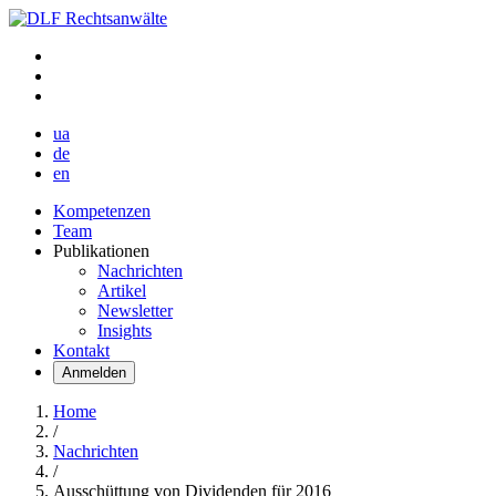
ua
de
en
Kompetenzen
Team
Publikationen
Nachrichten
Artikel
Newsletter
Insights
Kontakt
Anmelden
Home
/
Nachrichten
/
Ausschüttung von Dividenden für 2016