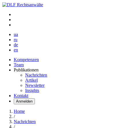
ua
ru
de
en
Kompetenzen
Team
Publikationen
Nachrichten
Artikel
Newsletter
Insights
Kontakt
Anmelden
Home
/
Nachrichten
/