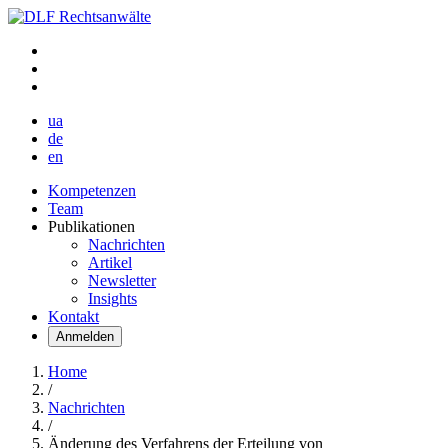
ua
de
en
Kompetenzen
Team
Publikationen
Nachrichten
Artikel
Newsletter
Insights
Kontakt
Anmelden
Home
/
Nachrichten
/
Änderung des Verfahrens der Erteilung von