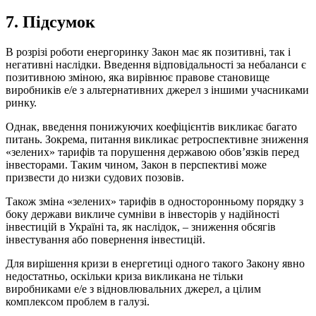
7. Підсумок
В розрізі роботи енергоринку Закон має як позитивні, так і
негативні наслідки. Введення відповідальності за небаланси є
позитивною зміною, яка вирівнює правове становище
виробників е/е з альтернативних джерел з іншими учасниками
ринку.
Однак, введення понижуючих коефіцієнтів викликає багато
питань. Зокрема, питання викликає ретроспективне зниження
«зелених» тарифів та порушення державою обов’язків перед
інвесторами. Таким чином, Закон в перспективі може
призвести до низки судових позовів.
Також зміна «зелених» тарифів в односторонньому порядку з
боку держави викличе сумніви в інвесторів у надійності
інвестицій в Україні та, як наслідок, – зниження обсягів
інвестування або повернення інвестицій.
Для вирішення кризи в енергетиці одного такого Закону явно
недостатньо, оскільки криза викликана не тільки
виробниками е/е з відновлювальних джерел, а цілим
комплексом проблем в галузі.