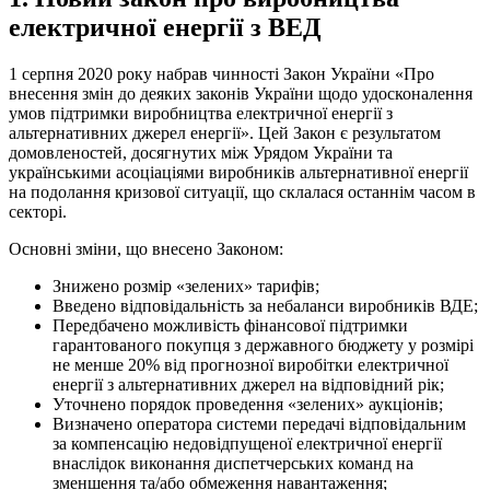
електричної енергії з ВЕД
1 серпня 2020 року набрав чинності Закон України «Про
внесення змін до деяких законів України щодо удосконалення
умов підтримки виробництва електричної енергії з
альтернативних джерел енергії». Цей Закон є результатом
домовленостей, досягнутих між Урядом України та
українськими асоціаціями виробників альтернативної енергії
на подолання кризової ситуації, що склалася останнім часом в
секторі.
Основні зміни, що внесено Законом:
Знижено розмір «зелених» тарифів;
Введено відповідальність за небаланси виробників ВДЕ;
Передбачено можливість фінансової підтримки
гарантованого покупця з державного бюджету у розмірі
не менше 20% від прогнозної виробітки електричної
енергії з альтернативних джерел на відповідний рік;
Уточнено порядок проведення «зелених» аукціонів;
Визначено оператора системи передачі відповідальним
за компенсацію недовідпущеної електричної енергії
внаслідок виконання диспетчерських команд на
зменшення та/або обмеження навантаження;