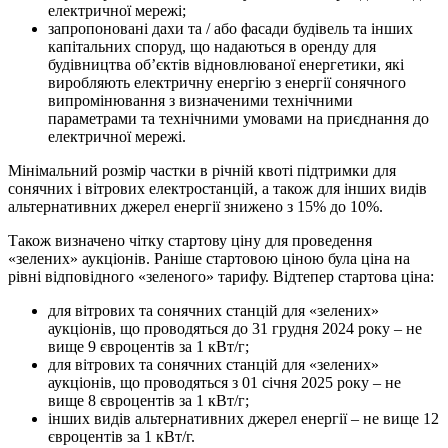
електричної мережі;
запропоновані дахи та / або фасади будівель та інших
капітальних споруд, що надаються в оренду для
будівництва об’єктів відновлюваної енергетики, які
виробляють електричну енергію з енергії сонячного
випромінювання з визначеними технічними
параметрами та технічними умовами на приєднання до
електричної мережі.
Мінімальний розмір частки в річній квоті підтримки для
сонячних і вітрових електростанцій, а також для інших видів
альтернативних джерел енергії знижено з 15% до 10%.
Також визначено чітку стартову ціну для проведення
«зелених» аукціонів. Раніше стартовою ціною була ціна на
рівні відповідного «зеленого» тарифу. Відтепер стартова ціна:
для вітрових та сонячних станцій для «зелених»
аукціонів, що проводяться до 31 грудня 2024 року – не
вище 9 євроцентів за 1 кВт/г;
для вітрових та сонячних станцій для «зелених»
аукціонів, що проводяться з 01 січня 2025 року – не
вище 8 євроцентів за 1 кВт/г;
інших видів альтернативних джерел
енергії – не вище 12
євроцентів за 1 кВт/г.