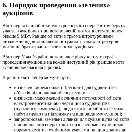
6. Порядок проведення «зелених»
аукціонів
Відтепер всі виробники електроенергії з енергії вітру беруть
участь в аукціонах при встановленій потужності установок
більше 5 МВт. Раніше об’єкти з трьома вітротурбінами
незалежно від встановленої потужності таких вітротурбін
могли не брати участь в «зелених» аукціонах.
Відтепер Уряд України встановлює річну квоту та графік
проведення аукціонів на кожен наступний рік (раніше квота
встановлювалася на 5 років).
В річній квоті тепер можуть бути:
визначені окремі області (регіони) для будівництва
об’єктів відновлюваної енергетики;
визначені максимальні величини потужності об’єкта
електроенергетики або черги його будівництва
(пускового комплексу), щодо якого виробник е/е може
набути право на підтримку на відповідному аукціоні;
запропоновані земельні ділянки для будівництва об’єктів
відновлюваної енергетики з визначеними технічними
параметрами та технічними умовами на приєднання до