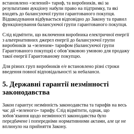
встановлено «зелений» тариф, та виробників, які за
результатами аукціону набули право на підтримку, та які
входять до балансуючої групи гарантованого покупця.
Відшкодування відбувається відповідно до Закону та правил
функціонування балансуючої групи гарантованого покупця.
Слід відмітити, що включення виробника електричної енергії
з альтернативних джерел енергії до балансуючої групи
виробників за «зеленим» тарифом (балансуючої групи
Гарантованого покупця) є обов’язковою умовою для продажу
такої енергії Гарантованому покупцю.
Для різних груп виробників е/е встановлено різні строки
введення повної відповідальності за небаланси.
5. Державні гарантії незмінності
законодавства
Закон гарантує незмінність законодавства та тарифів на весь
час дії «зеленого» тарифу. Слід відмітити, однак, що
зобов’язання щодо незмінності законодавства було
передбачене і попередніми нормативними актами, але
це не
вплинуло на прийняття Закону.