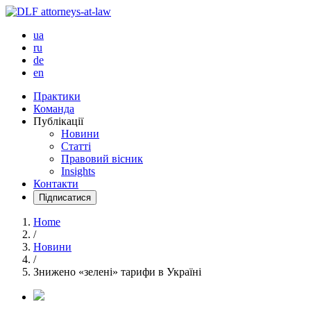
ua
ru
de
en
Практики
Команда
Публікації
Новини
Статті
Правовий вісник
Insights
Контакти
Підписатися
Home
/
Новини
/
Знижено «зелені» тарифи в Україні