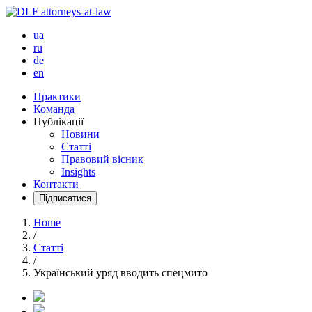
ua
ru
de
en
Практики
Команда
Публікації
Новини
Статті
Правовий вісник
Insights
Контакти
Підписатися
Home
/
Статті
/
Український уряд вводить спецмито