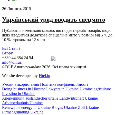
26 Лютого, 2015
Український уряд вводить спецмито
Публікація німецькою мовою, що подає перелік товарів, щодо
яких вводиться додаткове спеціальне мито у розмірі від 5 % до
10 % строком на 12 місяців.
Всі Статті
Вгору
+380 44 384 24 54
info@dlf.ua
©DLF Attorneys-at-law 2026. Всі права захищені.
Website developed by
Fitel.io
Умови використання
Політика конфіденційності
Doing business in Ukraine
Lawyers in Ukraine
Ukraine agriculture
Investing in Ukraine
Anerkennung ausländischer urteile
Landwirtschaft Ukraine
Arbeitserlaubnis Ukraine
Renewable energy in Ukraine
Biogas Ukraine
Zoll Ukraine
Firmengründung Ukraine