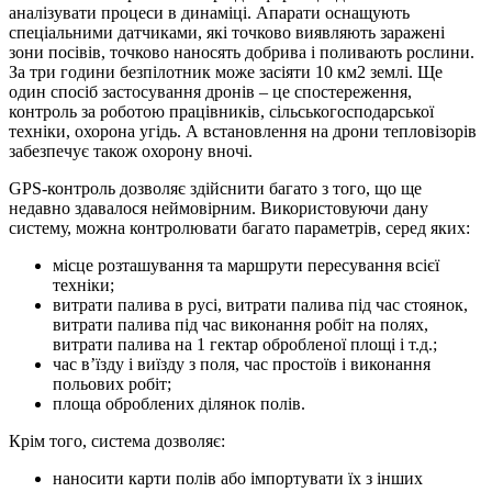
аналізувати процеси в динаміці. Апарати оснащують
спеціальними датчиками, які точково виявляють заражені
зони посівів, точково наносять добрива і поливають рослини.
За три години безпілотник може засіяти 10 км2 землі. Ще
один спосіб застосування дронів – це спостереження,
контроль за роботою працівників, сільськогосподарської
техніки, охорона угідь. А встановлення на дрони тепловізорів
забезпечує також охорону вночі.
GPS-контроль дозволяє здійснити багато з того, що ще
недавно здавалося неймовірним. Використовуючи дану
систему, можна контролювати багато параметрів, серед яких:
місце розташування та маршрути пересування всієї
техніки;
витрати палива в русі, витрати палива під час стоянок,
витрати палива під час виконання робіт на полях,
витрати палива на 1 гектар обробленої площі і т.д.;
час в’їзду і виїзду з поля, час простоїв і виконання
польових робіт;
площа оброблених ділянок полів.
Крім того, система дозволяє:
наносити карти полів або імпортувати їх з інших