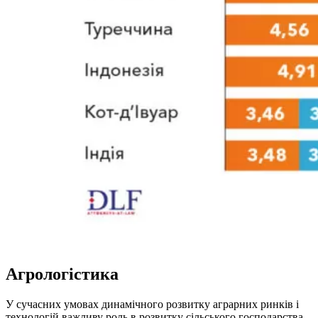
Агрологістика
У сучасних умовах динамічного розвитку аграрних ринків і
технологій важливу роль в розвитку сільського господарства