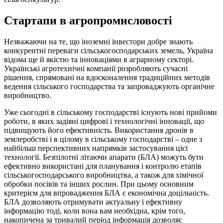
Стартапи в агропромисловості
Незважаючи на те, що іноземні інвестори добре знають
конкурентні переваги сільськогосподарських земель, Україна
відома ще й якістю та інноваціями в аграрному секторі.
Українські агротехнічні компанії розробляють сучасні
рішення, спрямовані на вдосконалення традиційних методів
ведення сільського господарства та запроваджують органічне
виробництво.
Уже сьогодні в сільському господарстві існують нові прийоми
роботи, в яких задіяні цифрові і технологічні інновації, що
підвищують його ефективність. Використання дронів в
землеробстві і в цілому в сільському господарстві – одне з
найбільш перспективних напрямків застосування цієї
технології. Безпілотні літаючи апарати (БЛА) можуть бути
ефективно використані для планування і контролю етапів
сільськогосподарського виробництва, а також для хімічної
обробки посівів та інших рослин. При цьому основним
критерієм для впровадження БЛА є економічна доцільність.
БЛА дозволяють отримувати актуальну і ефективну
інформацію тоді, коли вона вам необхідна, крім того,
накопичена за тривалий період інформація дозволяє