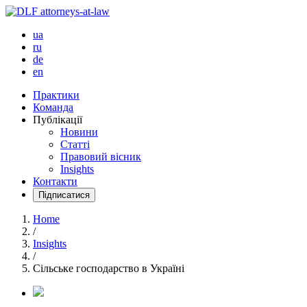
ua
ru
de
en
Практики
Команда
Публікації
Новини
Статті
Правовий вісник
Insights
Контакти
Підписатися
Home
/
Insights
/
Сільське господарство в Україні