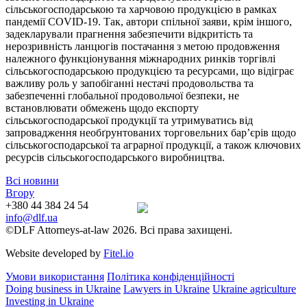
сільськогосподарською та харчовою продукцією в рамках
пандемії COVID-19. Так, автори спільної заяви, крім іншого,
задекларували прагнення забезпечити відкритість та
нерозривність ланцюгів постачання з метою продовження
належного функціонування міжнародних ринків торгівлі
сільськогосподарською продукцією та ресурсами, що відіграє
важливу роль у запобіганні нестачі продовольства та
забезпеченні глобальної продовольчої безпеки, не
встановлювати обмежень щодо експорту
сільськогосподарської продукції та утримуватись від
запровадження необґрунтованих торговельних бар’єрів щодо
сільськогосподарської та аграрної продукції, а також ключових
ресурсів сільськогосподарського виробництва.
Всі новини
Вгору
+380 44 384 24 54
info@dlf.ua
©DLF Attorneys-at-law 2026. Всі права захищені.
Website developed by
Fitel.io
Умови використання
Політика конфіденційності
Doing business in Ukraine
Lawyers in Ukraine
Ukraine agriculture
Investing in Ukraine