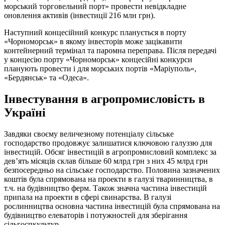
морський торговельний порт» провести невідкладне
оновлення активів (інвестиції 216 млн грн).
Наступний концесійний конкурс планується в порту
«Чорноморськ» в якому інвесторів може зацікавити
контейнерний термінал та паромна переправа. Після передачі
у концесію порту «Чорноморськ» концесійні конкурси
планують провести і для морських
портів «Маріуполь»,
«Бердянськ» та «Одеса».
Інвестування в агропромисловість в
Україні
Завдяки своєму величезному потенціалу сільське
господарство продовжує залишатися ключовою галуззю для
інвестицій. Обсяг інвестицій в агропромисловий комплекс за
дев’ять місяців склав більше 60 млрд грн з них 45 млрд грн
безпосередньо на сільське господарство. Половина зазначених
коштів була спрямована на проекти в галузі тваринництва, в
т.ч. на будівництво ферм. Також значна частина інвестицій
припала на проекти в сфері свинарства. В галузі
рослинництва основна частина інвестицій була спрямована на
будівництво
елеваторів і потужностей для зберігання
сільгоспкультур.