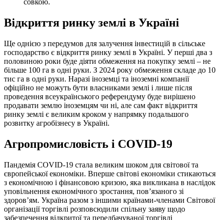
совкою.
Відкриття ринку землі в Україні
Ще однією з передумов для залучення інвестицій в сільське
господарство є відкриття ринку землі в Україні. У перші два з
половиною роки буде діяти обмеження на покупку землі – не
більше 100 га в одні руки. З 2024 року обмеження складе до 10
тис га в одні руки. Наразі іноземці та іноземні компанії
офіційно не можуть бути власниками землі і лише після
проведення всеукраїнського референдуму буде вирішено
продавати землю іноземцям чи ні, але сам факт відкриття
ринку землі є великим кроком у напрямку
подальшого
розвитку агробізнесу в Україні.
Агропромисловість і COVID-19
Пандемія COVID-19 стала великим шоком для світової та
європейської економіки. Вперше світові економіки стикаються
з економічною і фінансовою кризою, яка викликана в наслідок
уповільнення економічного зростання, пов’язаного зі
здоров’ям. Україна разом з іншими країнами-членами Світової
організації торгівлі розповсюдили спільну заяву щодо
забезпечення відкритої та передбачуваної торгівлі