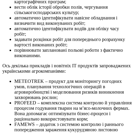
картографічних програм;
вести облік історії обробки полів, чергування
сільськогосподарських культур;
автоматично ідентифікувати навісне обладнання і
визначити вид виконуваних робіт;
автоматично ідентифікувати водіїв для обліку часу
робіт;
задавати розцінки робіт для попереднього розрахунку
вартості виконаних робіт;
порівнювати заплановані польові роботи з фактично
виконаними.
Ось декілька прикладів і новітніх IT продуктів запроваджених
українськими агрокомпаніями:
METEOTREK – продукт для моніторингу погодних
умов, планування технологічних операцій в
агровиробництві і моделювання ризиків виникнення
захворювань рослин;
PROFEED – комплексна система контролю й управління
процесом годування тварин на м’ясо-молочних фермах.
Вона допомагає оптимізувати бізнес-процеси і
раціонально використовувати корм;
FAMEWS – додаток з системою контролю і раннього
попередження
зараження кукурудзяною листовою