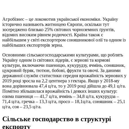
Агробізнес – це локомотив української економіки. Україну
історично називають житницею Європи, оскільки тут
зосереджено близько 25% світових чорноземних ґрунтів,
відомих високим рівнем родючості. Країна також є
найбільшим у світі експортером соняшникової олії та одним із
найбільших експортерів зерна.
Основними сільськогосподарськими культурами, що роблять
Україну одним із світових лідерів, є зернові та кормові
культури, включаючи пшеницю, кукурудзу, ячмінь, соняшник,
цукровий буряк, тютюн, бобові, фрукти та овочі. За даними
державної служби статистики середня врожайність зернових у
2019 році зросла на 2,2 центнера з гектара. Якщо у 2018-му
вона дорівнювала 47,4 ц/га, то у 2019 році дійшла до 49,1 ц/га.
Помітно збільшилася врожайність і деяких інших культур:
озима пшениця — 41,7 ц/га, ячмінь – 34,8 ц/га, кукурудза –
71,4 ц/га, гречка – 13,3 ц/га,
просо – 18,1ц/га, соняшник – 25,1
ц/га, соя – 23,5 ц/га.
Сільське господарство в структурі
експорту