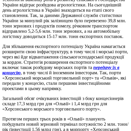
України відіграє розбудова агрологістики. На сьогоднішній
день агрологістика в Україні знаходиться на етапі свого
становлення. Так, за даними Державної служби статистики
України за минулий рік залізницею було перевезено 39,8 млн.
тонн зернових і продуктів помелу, річковим транспортом
відправлено 5,2-5,6 млн. тонн зернових, а на автомобільну
логістику доводиться 15-17 млн. тонн експортних поставок.
Для збільшення експортного потенціалу Україна намагається
розширити свою інфраструктуру, в тому числі і морські порти,
через які йде відвантаження сільськогосподарської продукції
за кордон. Стратегія розширення експортного потенціалу
включає також розбудову морських портів та
передачу їх в
концесію
, в тому числі й іноземним інвесторам. Так, порти
«Херсонський морський торговельний порт» та «Ольвія», які
передали у концесію, стали першими інвестиційними
проектами в цьому напрямку.
Загальний обсяг очікуваних інвестицій з боку концесіонерів
складе 17,3 млрд грн для «Ольвії» і 1,4 млрд грн для
«Херсонського морського торговельного порту».
Протягом перших трьох років в «Ольвії» планують
побудувати новий зерновий термінал потужністю 2 млн. тонн/
рік (інвестиції 1,56 млрд грн), а в морпорту «Херсонський