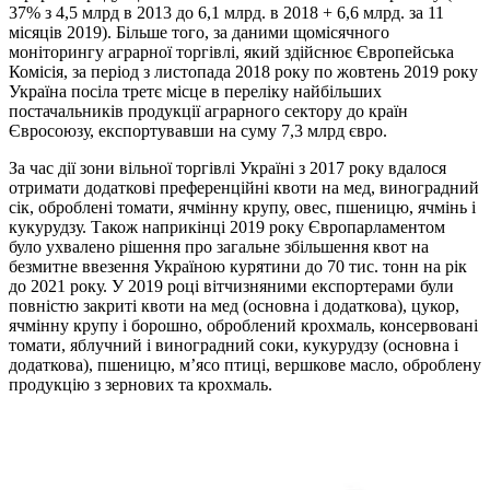
37% з 4,5 млрд в 2013 до 6,1 млрд. в 2018 + 6,6 млрд. за 11
місяців 2019). Більше того, за даними щомісячного
моніторингу аграрної торгівлі, який здійснює Європейська
Комісія, за період з листопада 2018 року по жовтень 2019 року
Україна посіла третє місце в переліку найбільших
постачальників продукції аграрного сектору до країн
Євросоюзу, експортувавши на суму 7,3 млрд євро.
За час дії зони вільної торгівлі Україні з 2017 року вдалося
отримати додаткові преференційні квоти на мед, виноградний
сік, оброблені томати, ячмінну крупу, овес, пшеницю, ячмінь і
кукурудзу. Також наприкінці 2019 року Європарламентом
було ухвалено рішення про загальне збільшення квот на
безмитне ввезення Україною курятини до 70 тис. тонн на рік
до 2021 року. У 2019 році вітчизняними експортерами були
повністю закриті квоти на мед (основна і додаткова), цукор,
ячмінну крупу і борошно, оброблений крохмаль, консервовані
томати, яблучний і виноградний соки, кукурудзу (основна і
додаткова), пшеницю, м’ясо птиці, вершкове масло, оброблену
продукцію з зернових та крохмаль.