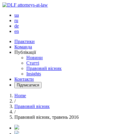
ua
ru
de
en
Практики
Команда
Публікації
Новини
Статті
Правовий вісник
Insights
Контакти
Підписатися
Home
/
Правовий вісник
/
Правовий вісник, травень 2016