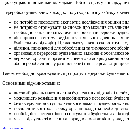
щодо управління такими відходами. Тобто в цьому випадку, незал
Переробка будівельних відходів, що утворилися у зв’язку з веде
не потрібно проводити експертне дослідження оцінки вплив
не потрібно отримувати висновок про можливість здійснен
необхідного для початку ведення робіт з переробки будіве
діє спрощена система виділення земельних ділянок і зміни
будівельних відходів). Це дає змогу значно скоротити час
ділянки, призначені для оброблення та тимчасового збері
організація переробки будівельних відходів є обов’язково
державні органи й органи місцевого самоврядування зобо
або перероблення – у разі потреби) під час реалізації проє
Також необхідно враховувати, що процес переробки будівельних 
Основними відмінностями є:
високий рівень накопичення будівельних відходів і необх
можливість розміщення виробництва з переробки будівель
безпосередній доступ до великої кількості будівельних від
посилений контроль з боку органів влади за необхідністю
необхідність ретельнішого сортування будівельних відход
у разі відсутності власника відходів є можливість укладас
Всі новини