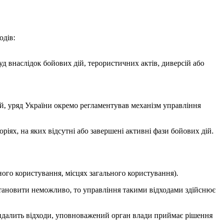
одів:
д внаслідок бойових дій, терористичних актів, диверсій або
дій, уряд України окремо регламентував механізм управління
ріях, на яких відсутні або завершені активні фази бойових дій.
ного користування, місцях загального користування).
становити неможливо, то управління такими відходами здійснює
видалить відходи, уповноважений орган влади приймає рішення