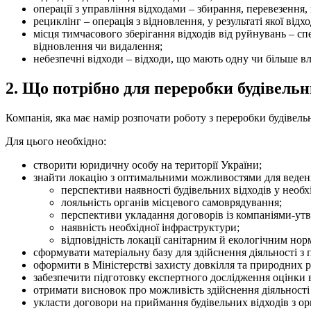
операції з управління відходами – збирання, перевезення,
рециклінг – операція з відновлення, у результаті якої в
місця тимчасового зберігання відходів від руйнувань – сп
відновлення чи видалення;
небезпечні відходи – відходи, що мають одну чи більше в
2. Що потрібно для переробки будівельн
Компанія, яка має намір розпочати роботу з переробки будівель
Для цього необхідно:
створити юридичну особу на території України;
знайти локацію з оптимальними можливостями для веденн
перспективи наявності будівельних відходів у необхід
лояльність органів місцевого самоврядування;
перспективи укладання договорів із компаніями-утв
наявність необхідної інфраструктури;
відповідність локації санітарним й екологічним нор
сформувати матеріальну базу для здійснення діяльності з 
оформити в Міністерстві захисту довкілля та природних ре
забезпечити підготовку експертного дослідження оцінки в
отримати висновок про можливість здійснення діяльності 
укласти договори на приймання будівельних відходів з ор