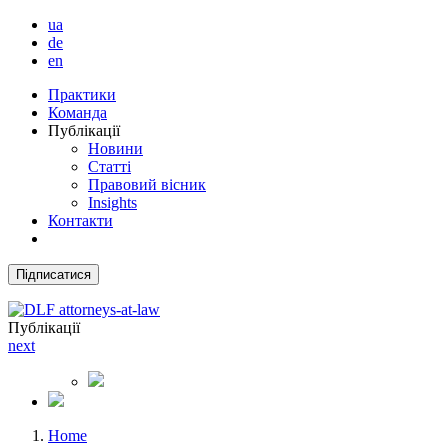
ua
de
en
Практики
Команда
Публікації
Новини
Статті
Правовий вісник
Insights
Контакти
Підписатися
Публікації
next
Home