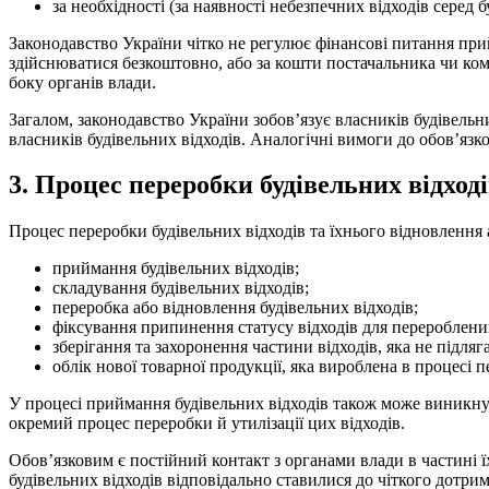
за необхідності (за наявності небезпечних відходів серед
Законодавство України чітко не регулює фінансові питання при
здійснюватися безкоштовно, або за кошти постачальника чи комп
боку органів влади.
Загалом, законодавство України зобов’язує власників будівельн
власників будівельних відходів. Аналогічні вимоги до обов’язков
3. Процес переробки будівельних відход
Процес переробки будівельних відходів та їхнього відновлення 
приймання будівельних відходів;
складування будівельних відходів;
переробка або відновлення будівельних відходів;
фіксування припинення статусу відходів для перероблених
зберігання та захоронення частини відходів, яка не підляг
облік нової товарної продукції, яка вироблена в процесі п
У процесі приймання будівельних відходів також може виникнут
окремий процес переробки й утилізації цих відходів.
Обов’язковим є постійний контакт з органами влади в частині 
будівельних відходів відповідально ставилися до чіткого дотри