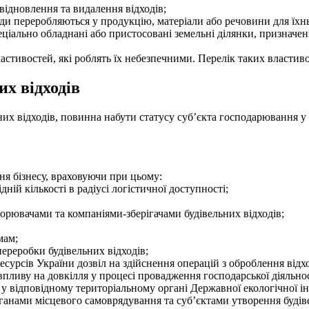
 відновлення та видалення відходів;
ідходи переробляються у продукцію, матеріали або речовини для 
еціально обладнані або пристосовані земельні ділянки, призначені
ластивостей, які роблять їх небезпечними. Перелік таких властив
их відходів
них відходів, повинна набути статусу суб’єкта господарювання у
я бізнесу, враховуючи при цьому:
ній кількості в радіусі логістичної доступності;
орювачами та компаніями-зберігачами будівельних відходів;
мам;
переробки будівельних відходів;
сурсів України дозвіл на здійснення операцій з оброблення відхо
пливу на довкілля у процесі провадження господарської діяльност
у відповідному територіальному органі Державної екологічної ін
ганами місцевого самоврядування та суб’єктами утворення будіве