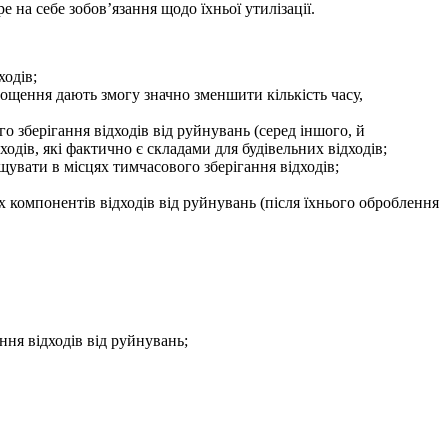
 на себе зобов’язання щодо їхньої утилізації.
ходів;
рощення дають змогу значно зменшити кількість часу,
о зберігання відходів від руйнувань (серед іншого, й
одів, які фактично є складами для будівельних відходів;
щувати в місцях тимчасового зберігання відходів;
 компонентів відходів від руйнувань (після їхнього оброблення
ня відходів від руйнувань;
.