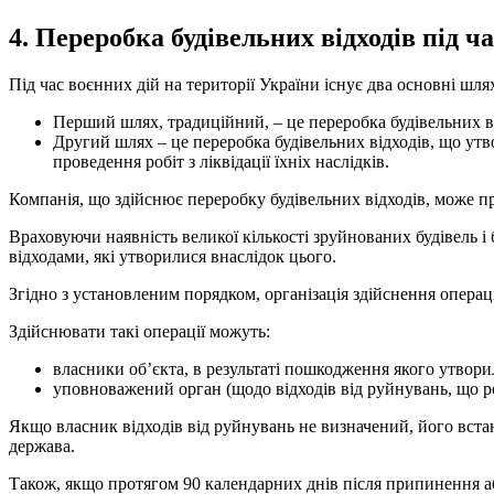
4. Переробка будівельних відходів під ч
Під час воєнних дій на території України існує два основні шля
Перший шлях, традиційний, – це переробка будівельних ві
Другий шлях – це переробка будівельних відходів, що утв
проведення робіт з ліквідації їхніх наслідків.
Компанія, що здійснює переробку будівельних відходів, може п
Враховуючи наявність великої кількості зруйнованих будівель і
відходами, які утворилися внаслідок цього.
Згідно з установленим порядком, організація здійснення операц
Здійснювати такі операції можуть:
власники об’єкта, в результаті пошкодження якого утворил
уповноважений орган (щодо відходів від руйнувань, що ро
Якщо власник відходів від руйнувань не визначений, його вст
держава.
Також, якщо протягом 90 календарних днів після припинення а