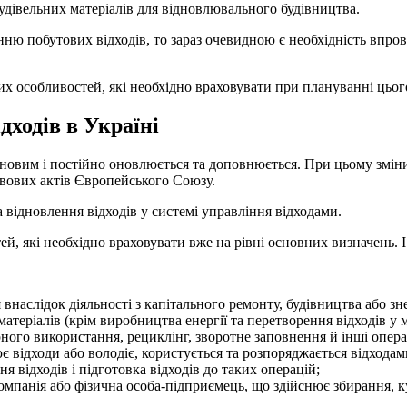
дівельних матеріалів для відновлювального будівництва.
ню побутових відходів, то зараз очевидною є необхідність впров
их особливостей, які необхідно враховувати при плануванні цьог
дходів в Україні
новим і постійно оновлюється та доповнюється. При цьому зміни
равових актів Європейського Союзу.
 відновлення відходів у системі управління відходами.
, які необхідно враховувати вже на рівні основних визначень. І 
внаслідок діяльності з капітального ремонту, будівництва або зне
 матеріалів (крім виробництва енергії та перетворення відходів 
рного використання, рециклінг, зворотне заповнення й інші операц
ює відходи або володіє, користується та розпоряджається відходам
я відходів і підготовка відходів до таких операцій;
омпанія або фізична особа-підприємець, що здійснює збирання, к