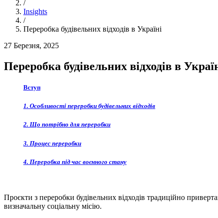
/
Insights
/
Переробка будівельних відходів в Україні
27 Березня, 2025
Переробка будівельних відходів в Украї
Вступ
1. Особливості переробки будівельних відходів
2. Що потрібно для переробки
3. Процес переробки
4. Переробка під час воєнного стану
Проєкти з переробки будівельних відходів традиційно привертаю
визначальну соціальну місію.