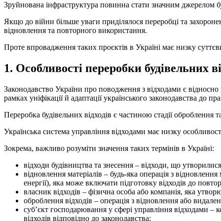
Зруйнована інфраструктура повинна стати значним джерелом бу
Якщо до війни більше уваги приділялося переробці та захоронен
відновлення та повторного використання.
Проте впровадження таких проєктів в Україні має низку суттєв
1. Особливості переробки будівельних ві
Законодавство України про поводження з відходами є відносно 
рамках уніфікації й адаптації українського законодавства до п
Переробка будівельних відходів є частиною стадії оброблення та
Українська система управління відходами має низку особливостей
Зокрема, важливо розуміти значення таких термінів в Україні:
відходи будівництва та знесення – відходи, що утворилися 
відновлення матеріалів – будь-яка операція з відновлення
енергії), яка може включати підготовку відходів до повто
власник відходів – фізична особа або компанія, яка утвор
оброблення відходів – операція з відновлення або видаленн
суб’єкт господарювання у сфері управління відходами – к
відходів відповідно до законодавства;