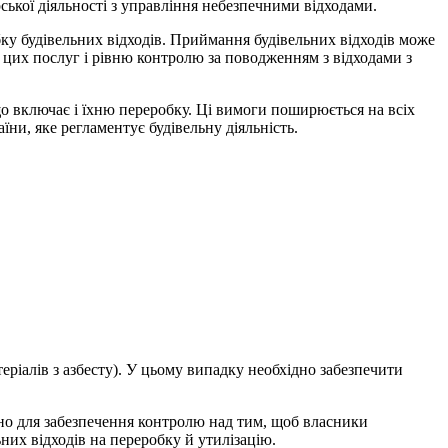
рської діяльності з управління небезпечними відходами.
ку будівельних відходів. Приймання будівельних відходів може
у цих послуг і рівню контролю за поводженням з відходами з
що включає і їхню переробку. Ці вимоги поширюється на всіх
аїни, яке регламентує будівельну д
іяльність.
ріалів з азбесту). У цьому випадку необхідно забезпечити
дно для забезпечення контролю над тим, щоб власники
них відходів на переробку й у
тилізацію.