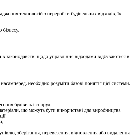
адження технологій з переробки будівельних відходів, їх
о
бізнесу.
 в законодавстві щодо управління відходами відбуваються в
насамперед, необхідно розуміти базові поняття цієї системи.
сення будівель і споруд;
у матеріали, що можуть бути використані для виробництва
ії;
и;
упівлю, зберігання, перевезення, відновлення або видалення