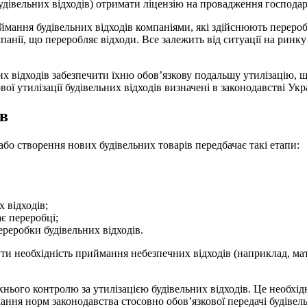
 будівельних відходів) отримати ліцензію на провадження господа
ймання будівельних відходів компаніями, які здійснюють перероб
анії, що переробляє відходи. Все залежить від ситуації на ринк
их відходів забезпечити їхню обов’язкову подальшу утилізацію, 
ої утилізації будівельних відходів визначені в законодавстві Укр
ів
або створення нових будівельних товарів передбачає такі етапи:
 відходів;
ає переробці;
ереробки будівельних відходів.
и необхідність приймання небезпечних відходів (наприклад, мате
їхнього контролю за утилізацією будівельних відходів. Це необхі
мання норм законодавства стосовно обов’язкової передачі будівель