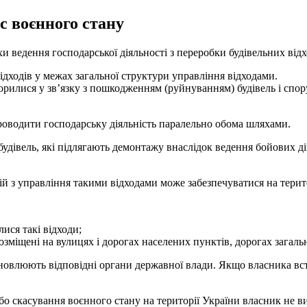
ас воєнного стану
хи ведення господарської діяльності з переробки будівельних відх
дходів у межах загальної структури управління відходами.
орилися у зв’язку з пошкодженням (руйнуванням) будівель і спору
роводити господарську діяльність паралельно обома шляхами.
 будівель, які підлягають демонтажу внаслідок ведення бойових 
ій з управління такими відходами може забезпечуватися на терито
ися такі відходи;
зміщені на вулицях і дорогах населених пунктів, дорогах загаль
ановлюють відповідні органи державної влади. Якщо власника в
бо скасування воєнного стану на території України власник не 