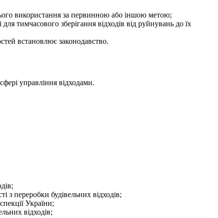
їхнього використання за первинною або іншою метою;
 для тимчасового зберігання відходів від руйнувань до їх
остей встановлює зако
нодавство.
 сфері управління відходами.
дів;
і з переробки будівельних відходів;
спекції України;
льних відходів;