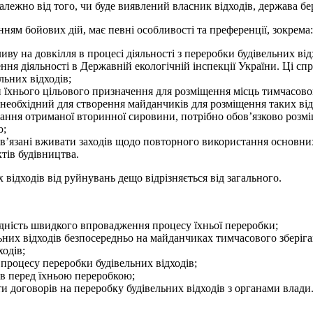
ежно від того, чи буде виявлений власник відходів, держава бере
нням бойових дій, має певні особливості та преференції, зокрема:
у на довкілля в процесі діяльності з переробки будівельних від
ня діяльності в Державній екологічній інспекції України. Ці сп
льних відходів;
 їхнього цільового призначення для розміщення місць тимчасовог
, необхідний для створення майданчиків для розміщення таких відх
гання отриманої вторинної сировини, потрібно обов’язково розмі
ю;
в’язані вживати заходів щодо повторного використання основних
ктів будівництва.
відходів від руйнувань дещо відрізняється від загального.
ідність швидкого впровадження процесу їхньої переробки;
них відходів безпосередньо на майданчиках тимчасового зберіган
ходів;
 процесу переробки будівельних відходів;
ів перед їхньою переробкою;
ти договорів на переробку будівельних відходів з органами влади