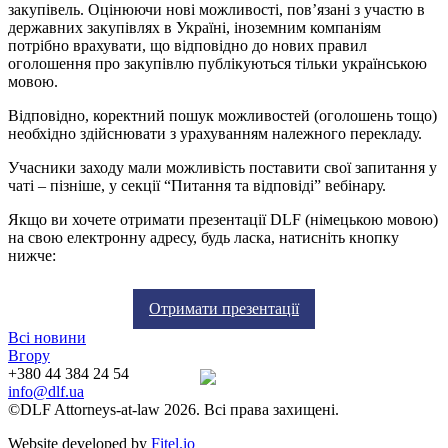
закупівель. Оцінюючи нові можливості, пов’язані з участю в
державних закупівлях в Україні, іноземним компаніям
потрібно врахувати, що відповідно до нових правил
оголошення про закупівлю публікуються тільки українською
мовою.
Відповідно, коректний пошук можливостей (оголошень тощо)
необхідно здійснювати з урахуванням належного перекладу.
Учасники заходу мали можливість поставити свої запитання у
чаті – пізніше, у секції “Питання та відповіді” вебінару.
Якщо ви хочете отримати презентації DLF (німецькою мовою)
на свою електронну адресу, будь ласка, натисніть кнопку
нижче:
Отримати презентації
Всі новини
Вгору
+380 44 384 24 54
info@dlf.ua
©DLF Attorneys-at-law 2026. Всі права захищені.
Website developed by
Fitel.io