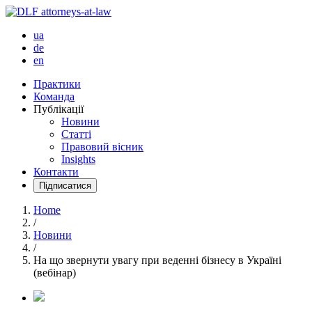
ua
de
en
Практики
Команда
Публікації
Новини
Статті
Правовий вісник
Insights
Контакти
Підписатися
Home
/
Новини
/
На що звернути увагу при веденні бізнесу в Україні
(вебінар)