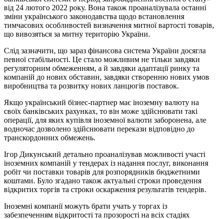
від 24 лютого 2022 року. Вона також проаналізувала останні
зміни українського законодавства щодо встановлення
тимчасових особливостей визначення митної вартості товарів,
що вивозяться за митну територію України.
Слід зазначити, що зараз фінансова система України досягла
певної стабільності. Це стало можливим не тільки завдяки
регуляторним обмеженням, а й завдяки адаптації ринку та
компаній до нових обставин, завдяки створенню нових умов
виробництва та розвитку нових ланцюгів поставок.
Якщо український бізнес-партнер має іноземну валюту на
своїх банківських рахунках, то він може здійснювати такі
операції, для яких купівля іноземної валюти заборонена, але
водночас дозволено здійснювати перекази відповідно до
транскордонних обмежень.
Ігор Дикунський детально проаналізував можливості участі
іноземних компаній у тендерах із надання послуг, виконання
робіт чи поставки товарів для розпорядників бюджетними
коштами. Було згадано також актуальні строки проведення
відкритих торгів та строки оскарження результатів тендерів.
Іноземні компанії можуть брати учать у торгах із
забезпеченням відкритості та прозорості на всіх стадіях