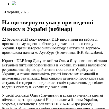
19 Червня, 2023
На що звернути увагу при веденні
бізнесу в Україні (вебінар)
22 березня 2023 року юристи DLF виступили на вебінарі,
присвяченому веденню бізнесу під час воєнного стану в
Україні. Організатором онлайн-заходу виступила Торгово-
промислова палата м. Аугсбург (Німеччина, IHK Schwaben).
Юристи DLF Ігор Дикунський та Ольга Янушевич висвітлили
актуальні питання розмитнення в Україні, питання валютного
регулювання під час здійснення поставок в Україну та з
України, а також можливість участі іноземних компаній в
державних закупівлях. Інші спікери детально проаналізували
актуальні тендери та поділились своїм практичним досвідом
ведення бізнесу в Україні під час війни.
У своїй доповіді Ольга Янушевич згадала актуальні валютні
обмеження, запроваджені Національним банком України,
зокрема, Постанову Правління НБУ №18 «Про роботу
банківської системи в період запровадження воєнного стану»