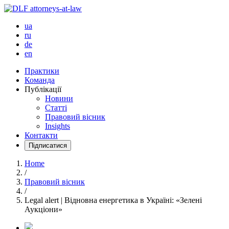
ua
ru
de
en
Практики
Команда
Публікації
Новини
Статті
Правовий вісник
Insights
Контакти
Підписатися
Home
/
Правовий вісник
/
Legal alert | Відновна енергетика в Україні: «Зелені
Аукціони»