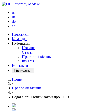
ua
ru
de
en
Практики
Команда
Публікації
Новини
Статті
Правовий вісник
Insights
Контакти
Підписатися
Home
/
Правовий вісник
/
Legal alert | Новий закон про ТОВ