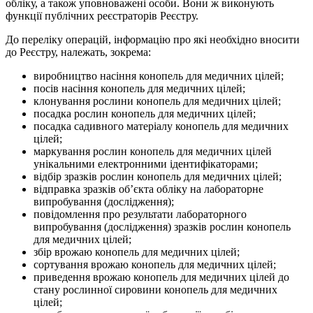
обліку, а також уповноважені особи. Вони ж виконують
функції публічних реєстраторів Реєстру.
До переліку операцій, інформацію про які необхідно вносити
до Реєстру, належать, зокрема:
виробництво насіння конопель для медичних цілей;
посів насіння конопель для медичних цілей;
клонування рослини конопель для медичних цілей;
посадка рослин конопель для медичних цілей;
посадка садивного матеріалу конопель для медичних
цілей;
маркування рослин конопель для медичних цілей
унікальними електронними ідентифікаторами;
відбір зразків рослин конопель для медичних цілей;
відправка зразків об’єкта обліку на лабораторне
випробування (дослідження);
повідомлення про результати лабораторного
випробування (дослідження) зразків рослин конопель
для медичних цілей;
збір врожаю конопель для медичних цілей;
сортування врожаю конопель для медичних цілей;
приведення врожаю конопель для медичних цілей до
стану рослинної сировини конопель для медичних
цілей;