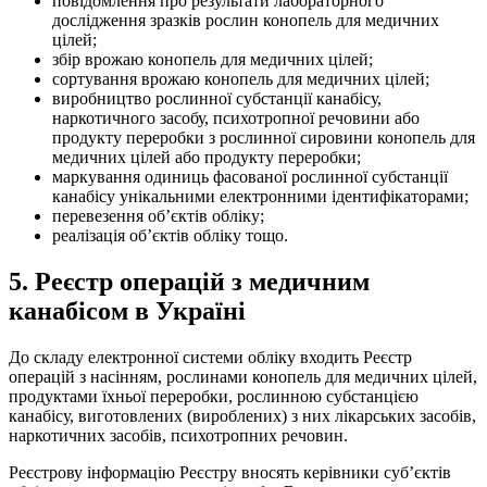
повідомлення про результати лабораторного
дослідження зразків рослин конопель для медичних
цілей;
збір врожаю конопель для медичних цілей;
сортування врожаю конопель для медичних цілей;
виробництво рослинної субстанції канабісу,
наркотичного засобу, психотропної речовини або
продукту переробки з рослинної сировини конопель для
медичних цілей або продукту переробки;
маркування одиниць фасованої рослинної субстанції
канабісу унікальними електронними ідентифікаторами;
перевезення об’єктів обліку;
реалізація об’єктів облік
у тощо.
5. Реєстр операцій з медичним
канабісом в Україні
До складу електронної системи обліку входить Реєстр
операцій з насінням, рослинами конопель для медичних цілей,
продуктами їхньої переробки, рослинною субстанцією
канабісу, виготовлених (вироблених) з них лікарських засобів,
наркотичних засобів, психотропних речовин.
Реєстрову інформацію Реєстру вносять керівники суб’єктів