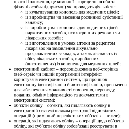
цього Положення, це компанії – юридичні особи та
фізичні особи-підприємці) які провадять діяльність:
із культивування конопель для медичних цілей;
із виробництва чи ввезення рослинної субстанції
канабісу;
із виробництва з конопель для медичних цілей
наркотичних засобів, психотропних речовин чи
лікарських засобів;
із виготовлення в умовах аптеки за рецептом
лікаря або на замовлення лікувально-
профілактичних закладів, а також діяльність із
обігу лікарських засобів, вироблених
(виготовлених) із конопель для медичних цілей;
електронний кабінет – персоніфікована веб-сторінка
(веб-сервіс чи інший програмний інтерфейс)
користувача електронної системи, що пройшов
електронну ідентифікацію й автентифікацію, призначена
для забезпечення можливості створення, перегляду,
подання, обміну інформацією та документами в
електронній системі;
об’єкти обліку – об’єкти, які підлягають обліку в
електронній системі шляхом реєстрації відповідних
операцій (примірний перелік таких об’єктів – нижче);
операції, які підлягають обліку – операції щодо об’єктів
обліку, які суб’єкти обліку зобов’язані реєструвати в