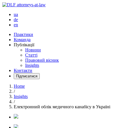
ua
de
en
Практики
Команда
Публікації
Новини
Статті
Правовий вісник
Insights
Контакти
Підписатися
Home
/
Insights
/
Електронний облік медичного канабісу в Україні