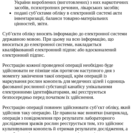
України вироблених (виготовлених) з них наркотичних
засобів, психотропних речовин, лікарських засобів;
подані суб’єктами обліку в електронній системі акти
інвентаризації, баланси товарно-матеріальних
цінностей, звіти.
Суб’єкти обліку вносять інформацію до електронної системи
державною мовою. При цьому на всю інформацію, що
вноситься до електронної системи, накладається
кваліфікований електронний підпис або вдосконалений
електронний підпис.
Реєстрацію кожної проведеної операції необхідно буде
здійснювати не пізніше ніж протягом наступного дня з
моменту закінчення такої операції, крім операцій із
маркування рослин конопель для медичних цілей і одиниць
фасованої рослинної субстанції канабісу унікальними
електронними ідентифікаторами, які реєструються
безпосередньо перед початком їх здійснення.
Реєстрацію операції повинен здійснювати суб’єкт обліку, який
здійснив таку операцію. Це правила має винятки (наприклад,
операція з повідомлення про результати лабораторного
дослідження зразків рослин реєструється тим, хто здійснює
культивування конопель й отримав результати дослідження, а