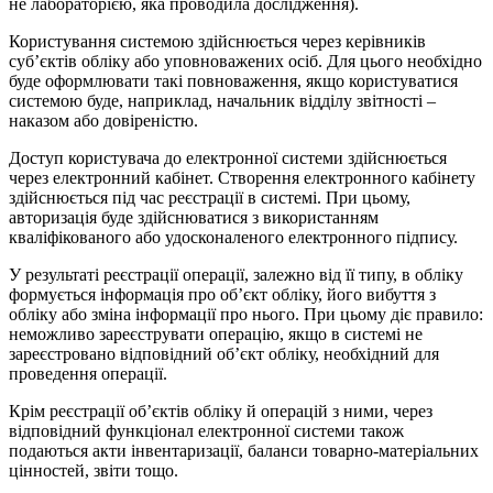
не лабораторією, яка проводила дослідження).
Користування системою здійснюється через керівників
суб’єктів обліку або уповноважених осіб. Для цього необхідно
буде оформлювати такі повноваження, якщо користуватися
системою буде, наприклад, начальник відділу звітності –
наказом або довіреністю.
Доступ користувача до електронної системи здійснюється
через електронний кабінет. Створення електронного кабінету
здійснюється під час реєстрації в системі. При цьому,
авторизація буде здійснюватися з використанням
кваліфікованого або удосконаленого електронного підпису.
У результаті реєстрації операції, залежно від її типу, в обліку
формується інформація про об’єкт обліку, його вибуття з
обліку або зміна інформації про нього. При цьому діє правило:
неможливо зареєструвати операцію, якщо в системі не
зареєстровано відповідний об’єкт обліку, необхідний для
проведення операції.
Крім реєстрації об’єктів обліку й операцій з ними, через
відповідний функціонал електронної системи також
подаються акти інвентаризації, баланси товарно-матеріальних
цінностей, зв
іти тощо.