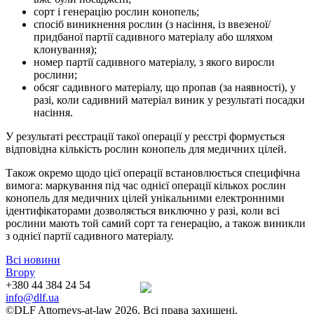
сорт і генерацію рослин конопель;
спосіб виникнення рослин (з насіння, із ввезеної/
придбаної партії садивного матеріалу або шляхом
клонування);
номер партії садивного матеріалу, з якого виросли
рослини;
обсяг садивного матеріалу, що пропав (за наявності), у
разі, коли садивний матеріал виник у результаті посадки
насіння.
У результаті реєстрації такої операції у реєстрі формується
відповідна кількість рослин конопель для медичних цілей.
Також окремо щодо цієї операції встановлюється специфічна
вимога: маркування під час однієї операції кількох рослин
конопель для медичних цілей унікальними електронними
ідентифікаторами дозволяється виключно у разі, коли всі
рослини мають той самий сорт та генерацію, а також виникли
з однієї партії садивного матеріалу.
Всі новини
Вгору
+380 44 384 24 54
info@dlf.ua
©DLF Attorneys-at-law 2026. Всі права захищені.