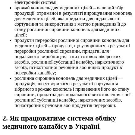
електронній системі;
врожай конопель для медичних цілей – валовий збір
продукції, отриманої в результаті вирощування конопель
для медичних цілей, яка придатна для подальшого
сортування та використання з метою приведення її до
стану рослинної сировини конопель для медичних
цілей;
продукти переробки рослинної сировини конопель для
медичних цілей – продукти, що утворилися в результаті
переробки рослинної сировини, придатні для
подальшого виробництва з них готових лікарських
засобів, рослинної субстанції канабісу, наркотичного
засобу, психотропної речовини або інших продуктів
переробки канабісу;
рослинна сировина конопель для медичних цілей –
продукція, що утворилася в результаті сортування
зібраного врожаю конопель і приведення його до стану
сировини, придатна для подальшого виготовлення з неї
рослинної субстанції канабісу, наркотичних засобів,
психотропних речовин або продуктів
переробки.
2. Як працюватиме система обліку
медичного канабісу в Україні