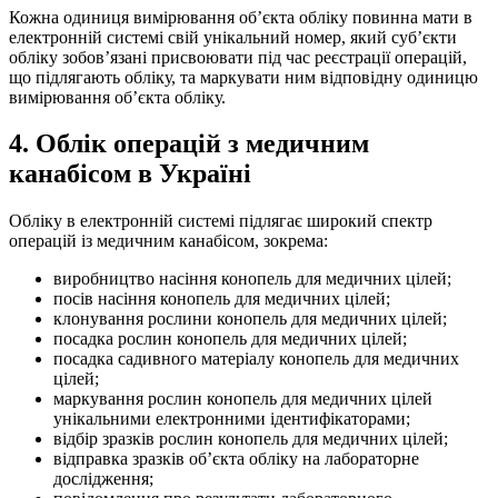
Кожна одиниця вимірювання об’єкта обліку повинна мати в
електронній системі свій унікальний номер, який суб’єкти
обліку зобов’язані присвоювати під час реєстрації операцій,
що підлягають обліку, та маркувати ним відповідну одиницю
вимірювання об’єкт
а обліку.
4. Облік операцій з медичним
канабісом в Україні
Обліку в електронній системі підлягає широкий спектр
операцій із медичним канабісом, зокрема:
виробництво насіння конопель для медичних цілей;
посів насіння конопель для медичних цілей;
клонування рослини конопель для медичних цілей;
посадка рослин конопель для медичних цілей;
посадка садивного матеріалу конопель для медичних
цілей;
маркування рослин конопель для медичних цілей
унікальними електронними ідентифікаторами;
відбір зразків рослин конопель для медичних цілей;
відправка зразків об’єкта обліку на лабораторне
дослідження;