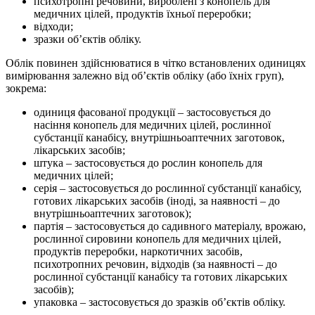
психотропні речовини, вироблені з конопель для
медичних цілей, продуктів їхньої переробки;
відходи;
зразки об’єктів обліку.
Облік повинен здійснюватися в чітко встановлених одиницях
вимірювання залежно від об’єктів обліку (або їхніх груп),
зокрема:
одиниця фасованої продукції – застосовується до
насіння конопель для медичних цілей, рослинної
субстанції канабісу, внутрішньоаптечних заготовок,
лікарських засобів;
штука – застосовується до рослин конопель для
медичних цілей;
серія – застосовується до рослинної субстанції канабісу,
готових лікарських засобів (іноді, за наявності – до
внутрішньоаптечних заготовок);
партія – застосовується до садивного матеріалу, врожаю,
рослинної сировини конопель для медичних цілей,
продуктів переробки, наркотичних засобів,
психотропних речовин, відходів (за наявності – до
рослинної субстанції канабісу та готових лікарських
засобів);
упаковка – застосовується до зразків об’єктів обліку.