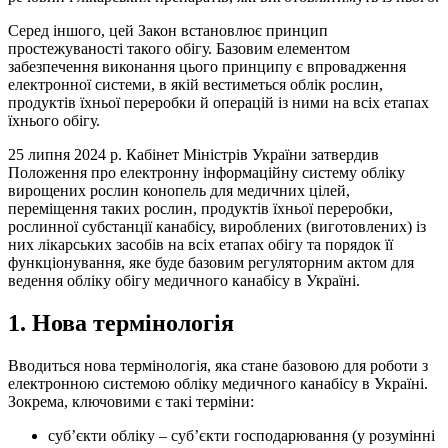
Серед іншого, цей Закон встановлює принцип
простежуваності такого обігу. Базовим елементом
забезпечення виконання цього принципу є впровадження
електронної системи, в якій вестиметься облік рослин,
продуктів їхньої переробки й операцій із ними на всіх етапах
їхнього обігу.
25 липня 2024 р. Кабінет Міністрів України затвердив
Положення про електронну інформаційну систему обліку
вирощених рослин конопель для медичних цілей,
переміщення таких рослин, продуктів їхньої переробки,
рослинної субстанції канабісу, вироблених (виготовлених) із
них лікарських засобів на всіх етапах обігу та порядок її
функціонування, яке буде базовим регуляторним актом для
ведення обліку обігу медичного канабісу
в Україні.
1. Нова термінологія
Вводиться нова термінологія, яка стане базовою для роботи з
електронною системою обліку медичного канабісу в Україні.
Зокрема, ключовими є такі терміни:
суб’єкти обліку – суб’єкти господарювання (у розумінні