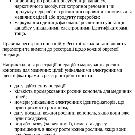
виробництво рослинної субстанції канабісу,
наркотичного засобу, психотропної речовини чи
продукту переробки з рослинної сировини конопель для
медичних цілей або продукту переробки;
маркування одиниць фасованої рослинної субстанції
канабісу унікальними електронними ідентифікаторами
тощо.
Правила реєстрації операцій у Реєстрі також встановлюють
параметри та вимоги до реєстрації щодо кожної окремої
операції.
Наприклад, для реєстрації операцій з маркування рослин
конопель для медичних цілей унікальними електронними
ідентифікаторами в реєстр потрібно внести:
дату здійснення операції;
кількість промаркованих рослин конопель для медичних
цілей;
номери унікальних електронних ідентифікаторів, що
були присвоєні рослинам;
дату посадки кожної рослини конопель, якщо вони вже
були посаджені;
вид або назву (за наявності), номер та адресу
приміщення, в якому росте кожна рослина, якщо вони
вже були посаджені;