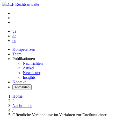
ua
de
en
Kompetenzen
Team
Publikationen
Nachrichten
Artikel
Newsletter
Insights
Kontakt
Anmelden
Home
/
Nachrichten
/
Öffentliche Verhandlung im Verfahren zur Erteilung einer