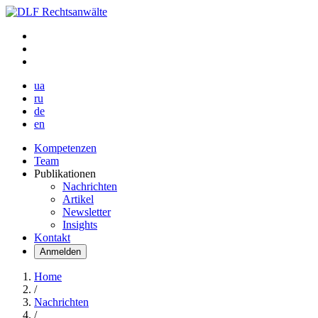
ua
ru
de
en
Kompetenzen
Team
Publikationen
Nachrichten
Artikel
Newsletter
Insights
Kontakt
Anmelden
Home
/
Nachrichten
/