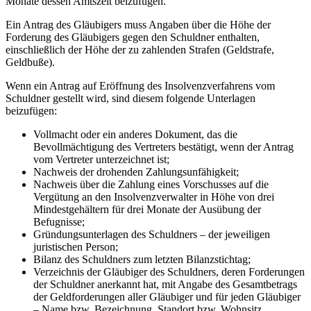
Monate dessen Amtszeit beizufügen.
Ein Antrag des Gläubigers muss Angaben über die Höhe der
Forderung des Gläubigers gegen den Schuldner enthalten,
einschließlich der Höhe der zu zahlenden Strafen (Geldstrafe,
Geldbuße).
Wenn ein Antrag auf Eröffnung des Insolvenzverfahrens vom
Schuldner gestellt wird, sind diesem folgende Unterlagen
beizufügen:
Vollmacht oder ein anderes Dokument, das die
Bevollmächtigung des Vertreters bestätigt, wenn der Antrag
vom Vertreter unterzeichnet ist;
Nachweis der drohenden Zahlungsunfähigkeit;
Nachweis über die Zahlung eines Vorschusses auf die
Vergütung an den Insolvenzverwalter in Höhe von drei
Mindestgehältern für drei Monate der Ausübung der
Befugnisse;
Gründungsunterlagen des Schuldners – der jeweiligen
juristischen Person;
Bilanz des Schuldners zum letzten Bilanzstichtag;
Verzeichnis der Gläubiger des Schuldners, deren Forderungen
der Schuldner anerkannt hat, mit Angabe des Gesamtbetrags
der Geldforderungen aller Gläubiger und für jeden Gläubiger
– Name bzw. Bezeichnung, Standort bzw. Wohnsitz,