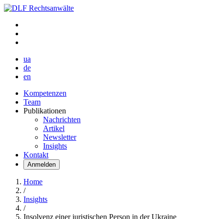
ua
de
en
Kompetenzen
Team
Publikationen
Nachrichten
Artikel
Newsletter
Insights
Kontakt
Anmelden
Home
/
Insights
/
Insolvenz einer juristischen Person in der Ukraine