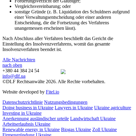
Forderungsverzicht der Gläubiger;
Vergleichsvereinbarung; oder
sonstige Gründe (z. B. Liquidation des Schuldners aufgrund
einer Verwaltungsentscheidung oder einer anderen
Entscheidung, die die Fortsetzung des Verfahrens
unangemessen erscheinen lässt).
Nach Abschluss aller Verfahren beschließt das Gericht die
Einstellung des Insolvenzverfahrens, womit das gesamte
Insolvenzverfahren beendet ist.
Alle Nachrichten
nach oben
+380 44 384 24 54
info@dlf.ua
©DLF Rechtsanwälte 2026. Alle Rechte vorbehalten.
Website developed by
Fitel.io
Datenschutzrichtlinie
Nutzungsbedingungen
Doing business in Ukraine
Lawyers in Ukraine
Ukraine agriculture
Investing in Ukraine
Anerkennung ausländischer urteile
Landwirtschaft Ukraine
Arbeitserlaubnis Ukraine
Renewable energy in Ukraine
Biogas Ukraine
Zoll Ukraine
Firmengründung Ukraine