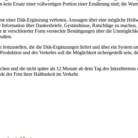
 kein Ersatz einer vollwertigen Portion einer Ernährung sind; die War
lame einer Diät-Ergänzung verboten, Aussagen über eine mögliche Heil
 Information über Dankesbriefe, Geständnisse, Ratschläge zu machen, se
er in verschleierter Form versteckte Bestätigungen über die Unmöglic
halten.
 festzustellen, die die Diät-Ergänzungen liefert und über ein System 
 Produktion und des Verkehrs soll die Möglichkeit sichergestellt sein, d
hen und die nicht später als 12 Monate ab dem Tag des Inkrafttretens
 der Frist ihrer Haltbarkeit im Verkehr.