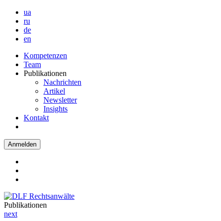
ua
ru
de
en
Kompetenzen
Team
Publikationen
Nachrichten
Artikel
Newsletter
Insights
Kontakt
Anmelden
Publikationen
next