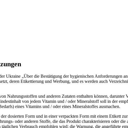
nzungen
der Ukraine „Über die Bestätigung der hygienischen Anforderungen an
tzt, deren Etikettierung und Werbung, und es werden auch Verzeichni
 von Nahrungsstoffen und anderen Zutaten enthalten können, darunter V
ndestinhalt von jedem Vitamin und / oder Mineralstoff soll in der em
edarfs) eines Vitamins und / oder eines Mineralstoffes ausmachen.
der dosierten Form und in einer verpackten Form mit einem Etikett zur
ungs- oder anderen Stoffe, die das Produkt charakterisieren oder die 
n täglichen Verbrauch empfohlen wird; die Warnung, die angeführte em