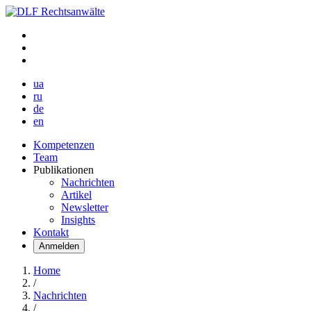
ua
ru
de
en
Kompetenzen
Team
Publikationen
Nachrichten
Artikel
Newsletter
Insights
Kontakt
Anmelden
Home
/
Nachrichten
/