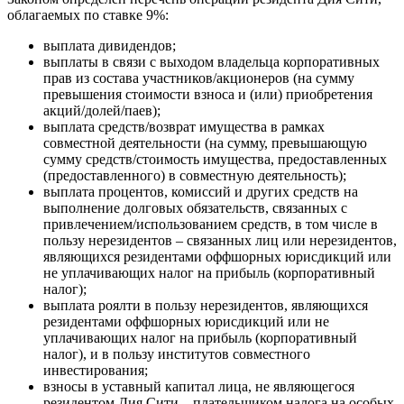
облагаемых по ставке 9%:
выплата дивидендов;
выплаты в связи с выходом владельца корпоративных
прав из состава участников/акционеров (на сумму
превышения стоимости взноса и (или) приобретения
акций/долей/паев);
выплата средств/возврат имущества в рамках
совместной деятельности (на сумму, превышающую
сумму средств/стоимость имущества, предоставленных
(предоставленного) в совместную деятельность);
выплата процентов, комиссий и других средств на
выполнение долговых обязательств, связанных с
привлечением/использованием средств, в том числе в
пользу нерезидентов – связанных лиц или нерезидентов,
являющихся резидентами оффшорных юрисдикций или
не уплачивающих налог на прибыль (корпоративный
налог);
выплата роялти в пользу нерезидентов, являющихся
резидентами оффшорных юрисдикций или не
уплачивающих налог на прибыль (корпоративный
налог), и в пользу институтов совместного
инвестирования;
взносы в уставный капитал лица, не являющегося
резидентом Дия Сити – плательщиком налога на особых