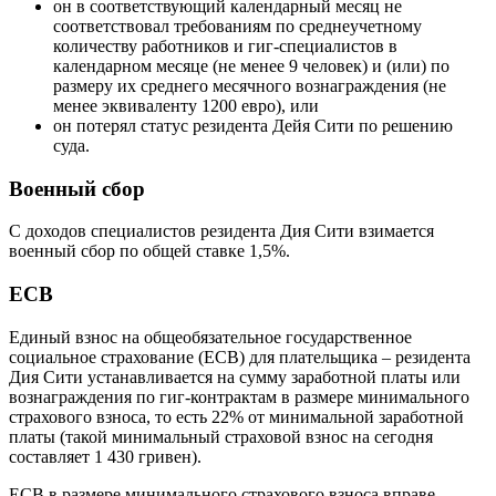
он в соответствующий календарный месяц не
соответствовал требованиям по среднеучетному
количеству работников и гиг-специалистов в
календарном месяце (не менее 9 человек) и (или) по
размеру их среднего месячного вознаграждения (не
менее эквиваленту 1200 евро), или
он потерял статус резидента Дейя Сити по решению
суда.
Военный сбор
С доходов специалистов
резидента Дия Сити взимается
военный сбор по общей ставке 1,5%.
ЕСВ
Единый взнос на общеобязательное государственное
социальное страхование (ЕСВ) для плательщика – резидента
Дия Сити устанавливается на сумму заработной платы или
вознаграждения по гиг-контрактам в размере минимального
страхового взноса, то есть 22% от минимальной заработной
платы (такой минимальный страховой взнос на сегодня
составляет 1 430 гривен).
ЕСВ в размере минимального страхового взноса вправе