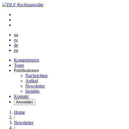
ua
ru
de
en
Kompetenzen
Team
Publikationen
Nachrichten
Artikel
Newsletter
Insights
Kontakt
Anmelden
Home
/
Newsletter
/