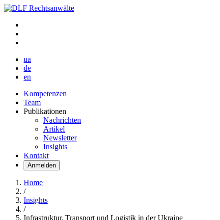
ua
de
en
Kompetenzen
Team
Publikationen
Nachrichten
Artikel
Newsletter
Insights
Kontakt
Anmelden
Home
/
Insights
/
Infrastruktur, Transport und Logistik in der Ukraine