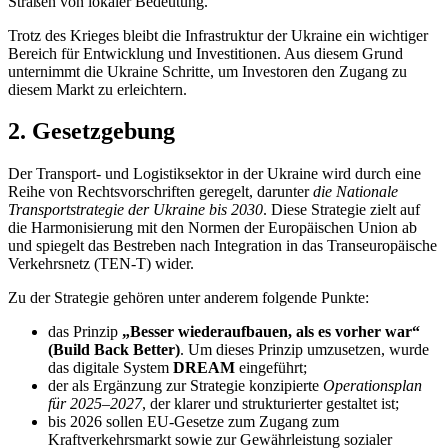
Straßen von lokaler Bedeutung.
Trotz des Krieges bleibt die Infrastruktur der Ukraine ein wichtiger
Bereich für Entwicklung und Investitionen. Aus diesem Grund
unternimmt die Ukraine Schritte, um Investoren den Zugang zu
diesem Markt zu er
leichtern.
2. Gesetzgebung
Der Transport- und Logistiksektor in der Ukraine wird durch eine
Reihe von Rechtsvorschriften geregelt, darunter
die Nationale
Transportstrategie der Ukraine bis 2030
. Diese Strategie zielt auf
die Harmonisierung mit den Normen der Europäischen Union ab
und spiegelt das Bestreben nach Integration in das Transeuropäische
Verkehrsnetz (TEN-T) wider.
Zu der Strategie gehören unter anderem folgende Punkte:
das Prinzip
„Besser wiederaufbauen, als es vorher war“
(Build Back Better)
. Um dieses Prinzip umzusetzen, wurde
das digitale System
DREAM
eingeführt;
der als Ergänzung zur Strategie konzipierte
Operationsplan
für 2025–2027
, der klarer und strukturierter gestaltet ist;
bis 2026 sollen EU-Gesetze zum Zugang zum
Kraftverkehrsmarkt sowie zur Gewährleistung sozialer