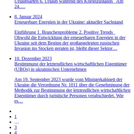
Urlaubsarten 6. Urlaub während des Kriegszustands Am
24….
8. Januar 2024
Erneuerbare Energien in der Ukraine: aktueller Sachstand
Einführung 1. Branchenprobleme 2. Positive Trends
Obwohl die Entwicklung der erneuerbaren Energien in der
Ukraine seit dem Beginn der großangelegten russischen
Invasion ins Stocken geraten ist, bleibt dieser Sektor…
10. Dezember 2023
Bestimmung der letztendlichen wirtschaftlichen Eigentümer
(UBOs) in ukrainischen Unternehmen
Am 19. September 2023 wurde vom Ministerkabinett der
Ukraine die Verordnung Nr. 1011 über die Genehmigung der
Methodik zur Bestimmung der letztendlichen wirtschaftlichen
Eigentümer durch juristische Personen verabschiedet. Wie
es…
1
…
3
4