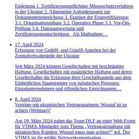
Einleitung 1. Zertifizierungspflichtige Minenschutzverfahren
in der Ukraine 2. Allgemeine Anforderungen zur
Dokumenteneinreichung 3. Etappen der Erstzertifizierung:
3.1. Organisationsphase 3.2. Operative Phase 3.3. Vor-Ort-
Prüfung 3.4. Datenauswertung und
Zertifizierungsentscheidung Als Maßnahme…
17. April 2024
Erfassung von GmbH- und GmzH-Anteilen bei der
Zentralverwahrstelle der Ukraine
Seit März 2024 können Gesellschaften mit beschränkter
Haftung, Gesellschaften mit zusätzlicher Haftung und deren
Gesellschafter die Erfassung ihrer Geschäftsanteile aus dem
Einheitlichen Staatsregister von juristischen Personen,
Einzelunternehmern und öffentlichen Einrichtungen…
8. April 2024
Verträge mit ukrainischen Vertragspartnern: Worauf ist zu
achten (Webinar)?
Am 19. März 2024 nahm das Team DLF an einer Web-Event
für VDMA-Mitglieder zum Thema „Vertragsgestaltung mit
ukrainischen Kunden: Worauf muss man achten?“ teil. Der
VDMA ist die größte Netzwerkorganisation…