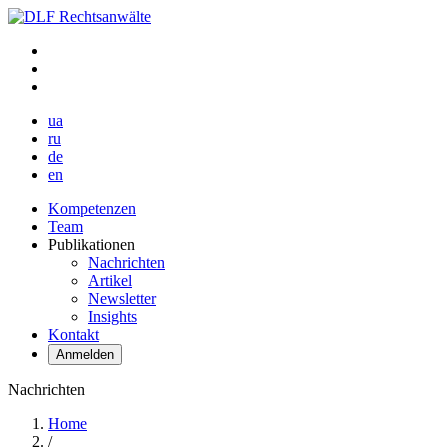
ua
ru
de
en
Kompetenzen
Team
Publikationen
Nachrichten
Artikel
Newsletter
Insights
Kontakt
Anmelden
Nachrichten
Home
/