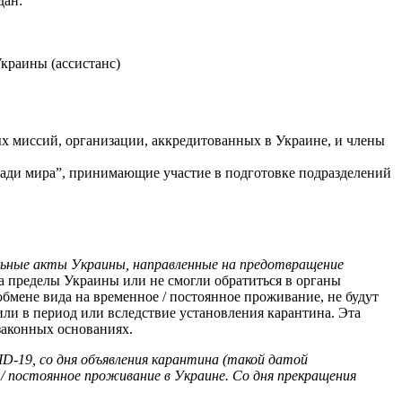
дан:
краины (ассистанс)
х миссий, организации, аккредитованных в Украине, и члены
ди мира”, принимающие участие в подготовке подразделений
льные акты Украины, направленные на предотвращение
а пределы Украины или не смогли обратиться в органы
мене вида на временное / постоянное проживание, не будут
ли в период или вследствие установления карантина. Эта
законных основаниях.
D-19, со дня объявления карантина (такой датой
 / постоянное проживание в Украине. Со дня прекращения