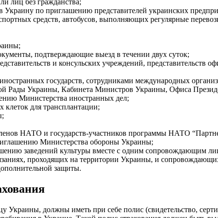
ли лиц без гражданства;
 Украину по приглашению представителей украинских предпри
спортных средств, автобусов, выполняющих регулярные перевоз
раины;
кументы, подтверждающие выезд в течении двух суток;
едставительств и консульских учреждений, представительств о
 иностранных государств, сотрудниками международных органи
ой Рады Украины, Кабинета Министров Украины, Офиса Президе
ению Министерства иностранных дел;
 клеток для трансплантации;
ы;
ленов НАТО и государств-участников программы НАТО “Партне
риглашению Министерства обороны Украины;
ению заведений культуры вместе с одним сопровождающим лицо
язаниях, проходящих на территории Украины, и сопровождающих
дополнительной защиты.
ахования
 Украины, должны иметь при себе полис (свидетельство, серти