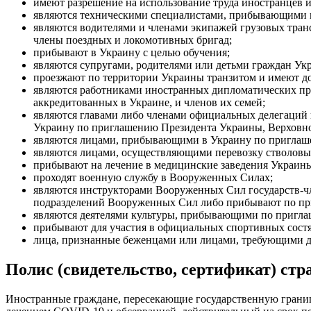
имеют разрешение на использование труда иностранцев и
являются техническими специалистами, прибывающими в
являются водителями и членами экипажей грузовых тран
члены поездных и локомотивных бригад;
прибывают в Украину с целью обучения;
являются супругами, родителями или детьми граждан Ук
проезжают по территории Украины транзитом и имеют до
являются работниками иностранных дипломатических пр
аккредитованных в Украине, и членов их семей;
являются главами либо членами официальных делегаций
Украину по приглашению Президента Украины, Верховн
являются лицами, прибывающими в Украину по приглаш
являются лицами, осуществляющими перевозку стволовых
прибывают на лечение в медицинские заведения Украин
проходят военную службу в Вооруженных Силах;
являются инструкторами Вооруженных Сил государств-ч
подразделений Вооруженных Сил либо прибывают по п
являются деятелями культуры, прибывающими по приглаш
прибывают для участия в официальных спортивных сост
лица, признанные беженцами или лицами, требующими 
Полис (свидетельство, сертификат) стр
Иностранные граждане, пересекающие государственную границу