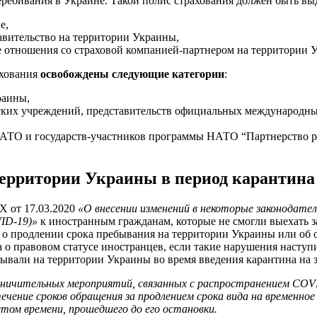
ребивания в Украине. Такой полис страхования должен быть вы
е,
авительство на территории Украины,
отношения со страховой компанией-партнером на территории У
ахования
освобождены следующие категории
:
раины,
ских учреждений, представительств официальных международны
ТО и государств-участников программы НАТО “Партнерство ра
ерритории Украины в период карантина
Х от 17.03.2020
«О внесении изменений в некоторые законодате
VID-19)»
к иностранным гражданам, которые не смогли выехать з
 продлении срока пребывания на территории Украины или об об
о правовом статусе иностранцев, если такие нарушения наступи
ывали на территории Украины во время введения карантина на 
ничительных мероприятий, связанных с распространением COVI
ечение сроков обращения за продлением срока вида на временное
етом времени, прошедшего до его остановки.