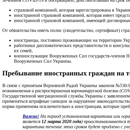
лечением COVID-19 и обсервацией, действительный на срок пе
страховой компанией, которая зарегистрирована в Украин
иностранной страховой компанией, которая имеет предст
иностранной страховой компанией, имеющей договорные 
От обязательства иметь полис (свидетельство, сертификат) стр
иностранцы, постоянно проживающие на территории Ук
работники дипломатических представительств и консуль
их семей,
военнослужащие Вооруженных Сил государств-членов НА
Вооруженных Сил Украины.
Пребывание иностранных граждан на т
В связи с принятым Верховной Радой Украины законом №530-І
возникновения и распространения коронавирусной болезни (CO
Государственной миграционной службы Украины с заявлением о
применяться штрафные санкции за нарушение законодательства 
норма применима исключительно к иностранцам, которые преб
Важно!
На период установления карантина или огра
является
12 марта 2020 года
) приостанавливается т
карантина течение этих сроков будет продлено с уч