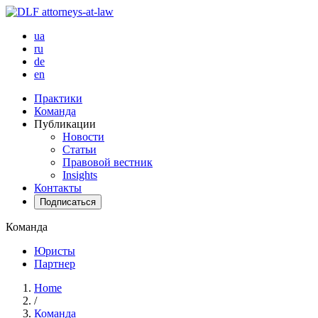
ua
ru
de
en
Практики
Команда
Публикации
Новости
Статьи
Правовой вестник
Insights
Контакты
Подписаться
Команда
Юристы
Партнер
Home
/
Команда