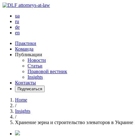
ua
ru
de
en
Практики
Команда
Публикации
Новости
Статьи
Правовой вестник
Insights
Контакты
Подписаться
Home
/
Insights
/
Хранение зерна и строительство элеваторов в Украине