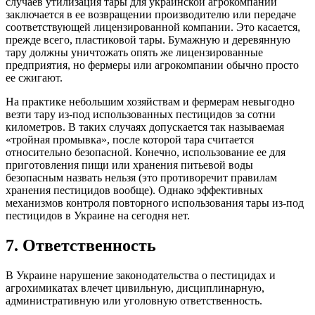
случаев утилизация тары для украинской агрокомпании
заключается в ее возвращении производителю или передаче
соответствующей лицензированной компании. Это касается,
прежде всего, пластиковой тары. Бумажную и деревянную
тару должны уничтожать опять же лицензированные
предприятия, но фермеры или агрокомпании обычно просто
ее сжигают.
На практике небольшим хозяйствам и фермерам невыгодно
везти тару из-под использованных пестицидов за сотни
километров. В таких случаях допускается так называемая
«тройная промывка», после которой тара считается
относительно безопасной. Конечно, использование ее для
приготовления пищи или хранения питьевой воды
безопасным назвать нельзя (это противоречит правилам
хранения пестицидов вообще). Однако эффективных
механизмов контроля повторного использования тары из-под
пестицидов
в Украине на сегодня нет.
7. Ответственность
В Украине нарушение законодательства о пестицидах и
агрохимикатах влечет цивильную, дисциплинарную,
административную или уголовную ответственность.