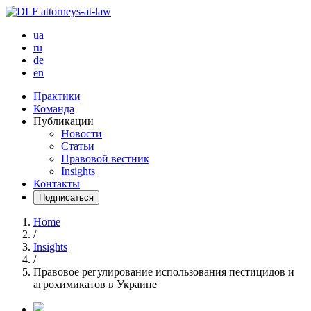
ua
ru
de
en
Практики
Команда
Публикации
Новости
Статьи
Правовой вестник
Insights
Контакты
Подписаться
Home
/
Insights
/
Правовое регулирование использования пестицидов и
агрохимикатов в Украине