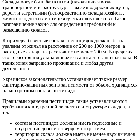
Склады могут быть базисными (находящиеся возле
транспортной инфраструктуры – железнодорожных путей,
дорог) и затратными (непосредственно склады хозяйств,
животноводческих и птицеводческих комплексов). Такое
разграничение важно для определения требований к
размещению складов.
К примеру: базисные составы пестицидов должны быть
удалены от жилья на расстояние от 200 до 1000 метров, а
расходные склады на расстояние не менее 200 м. В пределах
этого расстояния устанавливается санитарно-защитная зона. В
таких зонах запрещено проживание и любая другая
деятельность.
Украинское законодательство устанавливает также размер
санитарно-защитных зон в зависимости от объема хранящихся
на конкретном составе пестицидов.
Правилами хранения пестицидов также устанавливаются
требования к внутренней логистике и структуре складов, в
т.ч.
составы пестицидов должны иметь подъездные и
внутренние дороги с твердым покрытием;
территория склада должна иметь не менее двух выездов
и быть достаточно обширной для разворота трактора с