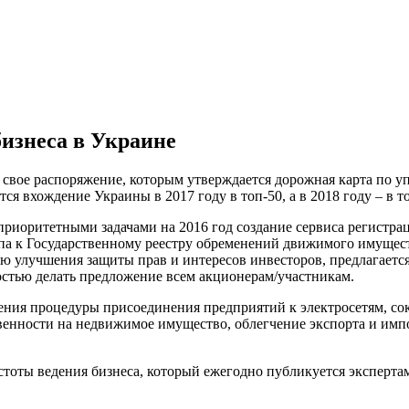
изнеса в Украине
свое распоряжение, которым утверждается дорожная карта по уп
 вхождение Украины в 2017 году в топ-50, а в 2018 году – в то
риоритетными задачами на 2016 год создание сервиса регистрац
па к Государственному реестру обременений движимого имуществ
ью улучшения защиты прав и интересов инвесторов, предлагаетс
остью делать предложение всем акционерам/участникам.
ения процедуры присоединения предприятий к электросетям, со
ственности на недвижимое имущество, облегчение экспорта и им
тоты ведения бизнеса, который ежегодно публикуется экспертам