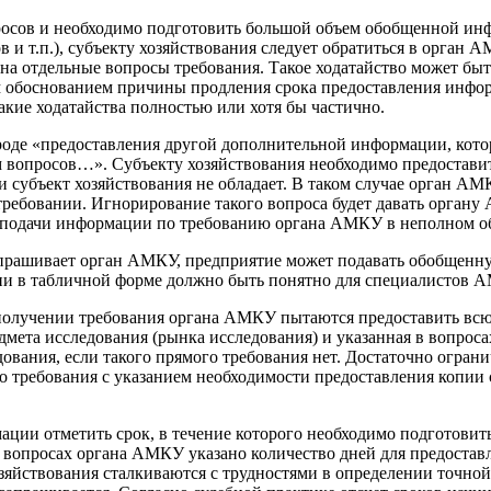
росов и необходимо подготовить большой объем обобщенной инф
в и т.п.), субъекту хозяйствования следует обратиться в орган
на отдельные вопросы требования. Такое ходатайство может бы
ным обоснованием причины продления срока предоставления ин
акие ходатайства полностью или хотя бы частично.
де «предоставления другой дополнительной информации, котора
опросов…». Субъекту хозяйствования необходимо предоставить 
субъект хозяйствования не обладает. В таком случае орган АМК
 требовании. Игнорирование такого вопроса будет давать орган
м подачи информации по требованию органа АМКУ в неполном о
прашивает орган АМКУ, предприятие может подавать обобщенну
и в табличной форме должно быть понятно для специалистов А
и получении требования органа АМКУ пытаются предоставить вс
мета исследования (рынка исследования) и указанная в вопроса
дования, если такого прямого требования нет. Достаточно огра
о требования с указанием необходимости предоставления копии
ции отметить срок, в течение которого необходимо подготовит
в вопросах органа АМКУ указано количество дней для предоставл
яйствования сталкиваются с трудностями в определении точной д