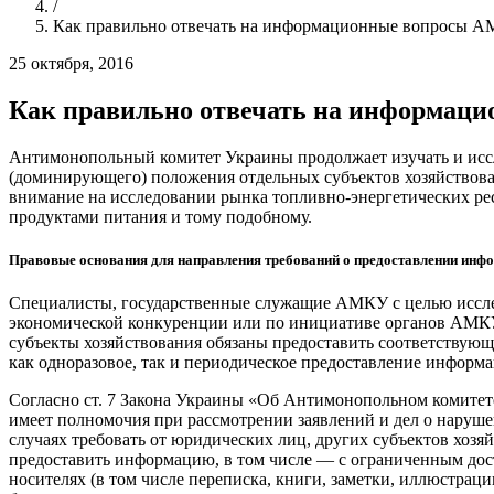
/
Как правильно отвечать на информационные вопросы 
25 октября, 2016
Как правильно отвечать на информац
Антимонопольный комитет Украины продолжает изучать и исс
(доминирующего) положения отдельных субъектов хозяйствова
внимание на исследовании рынка топливно-энергетических рес
продуктами питания и тому подобному.
Правовые основания для направления требований о предоставлении инф
Специалисты, государственные служащие АМКУ с целью исслед
экономической конкуренции или по инициативе органов АМКУ,
субъекты хозяйствования обязаны предоставить соответству
как одноразовое, так и периодическое предоставление информ
Согласно ст. 7 Закона Украины «Об Антимонопольном комитет
имеет полномочия при рассмотрении заявлений и дел о наруше
случаях требовать от юридических лиц, других субъектов хозя
предоставить информацию, в том числе — с ограниченным дос
носителях (в том числе переписка, книги, заметки, иллюстрац