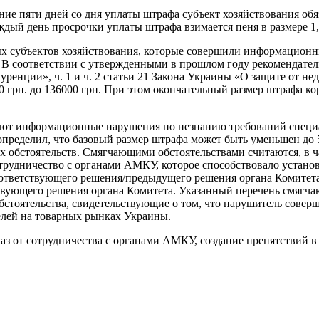
чение пяти дней со дня уплаты штрафа субъект хозяйствования 
аждый день просрочки уплаты штрафа взимается пеня в размере 1
ных субъектов хозяйствования, которые совершили информацио
я. В соответствии с утвержденными в прошлом году рекомендат
уренции», ч. 1 и ч. 2 статьи 21 Закона Украины «О защите от н
 грн. до 136000 грн. При этом окончательный размер штрафа к
ают информационные нарушения по незнанию требований специа
пределил, что базовый размер штрафа может быть уменьшен до 
х обстоятельств. Смягчающими обстоятельствами считаются, в 
рудничество с органами АМКУ, которое способствовало установ
оответствующего решения/предыдущего решения органа Комитет
твующего решения органа Комитета. Указанный перечень смягча
обстоятельства, свидетельствующие о том, что нарушитель сове
елей на товарных рынках Украины.
аз от сотрудничества с органами АМКУ, создание препятствий в