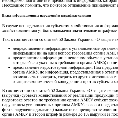
необходимо подготовить и предоставить информацию, которая з
Необходимо помнить, что почтовое отправление принадлежит ад
Виды информационных нарушений и штрафные санкции
В случае непредставления субъектом хозяйствования информа
хозяйствования могут быть наложены значительные штрафные 
Так, в соответствии со статьей 50 Закона Украины «О защите
непредставление информации в установленные органами
информации ни на один вопрос требования органа АМКУ 
представление информации в неполном объеме в установ
которые были указаны в требовании органа АМКУ, но не 
представление недостоверной информации. Под представ
органа АМКУ, но информация, предоставленная в ответ 
возможность проверить, сверить из других источников т
о защите экономической конкуренции против субъекта хоз
В соответствии со статьей 52 Закона Украины «О защите эко
(выручки) субъекта хозяйствования от реализации продукции (т
подготовке ответов по требованию органа АМКУ субъект хоз
нарушением установленных органом АМКУ сроков и предостави
факты нарушения доказаны) наложить на предприятие один штр
органа АМКУ и второй штраф (в размере до 1% выручки за пос