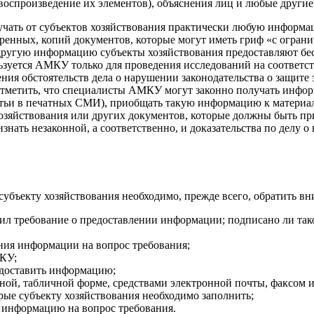
воспроизведение их элементов), объяснения лиц и любые други
учать от субъектов хозяйствования практически любую информа
еренных, копий документов, которые могут иметь гриф «с огра
 другую информацию субъекты хозяйствования предоставляют б
льзуется АМКУ только для проведения исследований на соответ
ния обстоятельств дела о нарушении законодательства о защите
тметить, что специалисты АМКУ могут законно получать инфор
статьи в печатных СМИ), приобщать такую информацию к матери
хозяйствования или других документов, которые должны быть при
ать незаконной, а соответственно, и доказательства по делу о
убъекту хозяйствования необходимо, прежде всего, обратить в
вил требование о предоставлении информации; подписано ли т
ния информации на вопрос требования;
МКУ;
едоставить информацию;
ьной, табличной форме, средствами электронной почты, факсом
ые субъекту хозяйствования необходимо заполнить;
 информацию на вопрос требования.