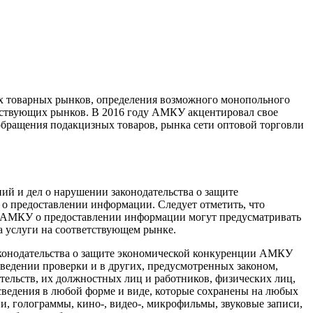
х товарных рынков, определения возможного монопольного
тствующих рынков. В 2016 году АМКУ акцентировал свое
обращения подакцизных товаров, рынка сети оптовой торговли
й и дел о нарушении законодательства о защите
о предоставлении информации. Следует отметить, что
в АМКУ о предоставлении информации могут предусматривать
а услуги на соответствующем рынке.
аконодательства о защите экономической конкуренции АМКУ
ведении проверки и в других, предусмотренных законом,
ительств, их должностных лиц и работников, физических лиц,
сведения в любой форме и виде, которые сохранены на любых
и, голограммы, кино-, видео-, микрофильмы, звуковые записи,