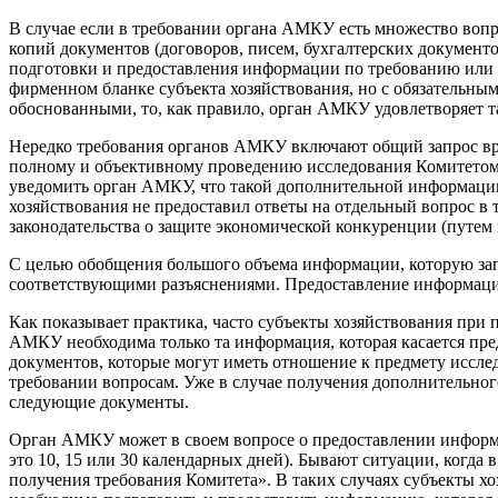
В случае если в требовании органа АМКУ есть множество воп
копий документов (договоров, писем, бухгалтерских документо
подготовки и предоставления информации по требованию или 
фирменном бланке субъекта хозяйствования, но с обязатель
обоснованными, то, как правило, орган АМКУ удовлетворяет т
Нередко требования органов АМКУ включают общий запрос вро
полному и объективному проведению исследования Комитетом в
уведомить орган АМКУ, что такой дополнительной информации 
хозяйствования не предоставил ответы на отдельный вопрос в
законодательства о защите экономической конкуренции (путе
С целью обобщения большого объема информации, которую за
соответствующими разъяснениями. Предоставление информаци
Как показывает практика, часто субъекты хозяйствования пр
АМКУ необходима только та информация, которая касается пред
документов, которые могут иметь отношение к предмету иссле
требовании вопросам. Уже в случае получения дополнительног
следующие документы.
Орган АМКУ может в своем вопросе о предоставлении информа
это 10, 15 или 30 календарных дней). Бывают ситуации, когда 
получения требования Комитета». В таких случаях субъекты хоз