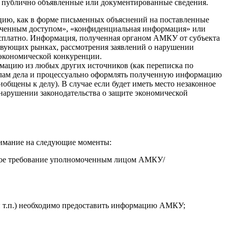
е публично объявленные или документированные сведения.
цию, как в форме письменных объяснений на поставленные
ниченным доступом», «конфиденциальная информация» или
есплатно. Информация, полученная органом АМКУ от субъекта
ствующих рынках, рассмотрения заявлений о нарушении
 экономической конкуренции.
мацию из любых других источников (как переписка по
алам дела и процессуально оформлять полученную информацию
общены к делу). В случае если будет иметь место незаконное
 нарушении законодательства о защите экономической
нимание на следующие моменты:
акое требование уполномоченным лицом АМКУ/
 и т.п.) необходимо предоставить информацию АМКУ;