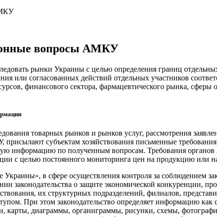
АМКУ
ионные вопросы АМКУ
ледовать рынки Украины с целью определения границ отдельны
ния или согласованных действий отдельных участников соотве
урсов, финансового сектора, фармацевтического рынка, сферы 
ормации
ования товарных рынков и рынков услуг, рассмотрения заявлени
 присылают субъектам хозяйствования письменные требования 
ющую информацию по полученным вопросам. Требования органо
ации с целью постоянного мониторинга цен на продукцию или н
е Украины», в сфере осуществления контроля за соблюдением з
нии законодательства о защите экономической конкуренции, про
йствования, их структурных подразделений, филиалов, представ
тупом. При этом законодательство определяет информацию как 
ии, карты, диаграммы, органиграммы, рисунки, схемы, фотографи