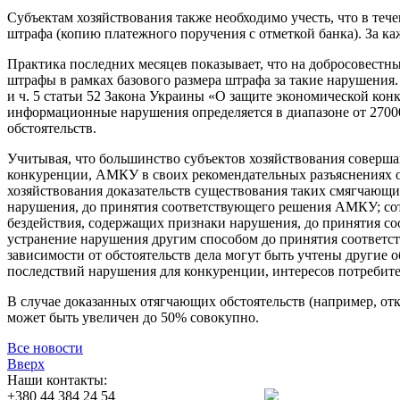
Субъектам хозяйствования также необходимо учесть, что в те
штрафа (копию платежного поручения с отметкой банка). За к
Практика последних месяцев показывает, что на добросовест
штрафы в рамках базового размера штрафа за такие нарушени
и ч. 5 статьи 52 Закона Украины «О защите экономической конк
информационные нарушения определяется в диапазоне от 27000
обстоятельств.
Учитывая, что большинство субъектов хозяйствования соверш
конкуренции, АМКУ в своих рекомендательных разъяснениях о
хозяйствования доказательств существования таких смягчающи
нарушения, до принятия соответствующего решения АМКУ; сот
бездействия, содержащих признаки нарушения, до принятия с
устранение нарушения другим способом до принятия соответс
зависимости от обстоятельств дела могут быть учтены другие 
последствий нарушения для конкуренции, интересов потребит
В случае доказанных отягчающих обстоятельств (например, отк
может быть увеличен до 50% совокупно.
Все новости
Вверх
Наши контакты:
+380 44 384 24 54