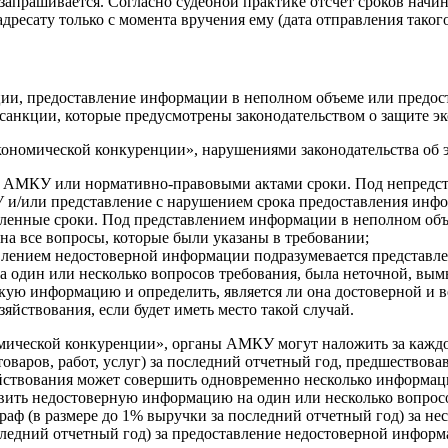
апрашивается. Согласно судебной практике отсчет сроков начин
ресату только с момента вручения ему (дата отправления такого
ции, предоставление информации в неполном объеме или предос
санкции, которые предусмотрены законодательством о защите э
 экономической конкуренции», нарушениями законодательства об
 АМКУ или нормативно-правовыми актами сроки. Под непредст
и/или представление с нарушением срока предоставления инфо
ленные сроки. Под представлением информации в неполном объе
на все вопросы, которые были указаны в требовании;
лением недостоверной информации подразумевается представле
на один или несколько вопросов требования, была неточной, в
акую информацию и определить, является ли она достоверной и 
яйствования, если будет иметь место такой случай.
номической конкуренции», органы АМКУ могут наложить за каждо
оваров, работ, услуг) за последний отчетный год, предшествова
яйствования может совершить одновременно несколько информа
ть недостоверную информацию на один или несколько вопросов
аф (в размере до 1% выручки за последний отчетный год) за н
ледний отчетный год) за предоставление недостоверной информ