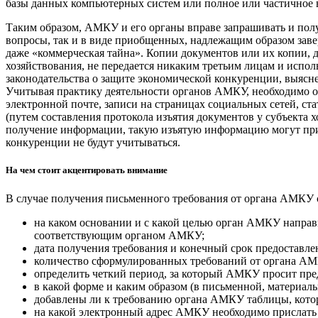
базы данных компьютерных систем или полное или частичное 
Таким образом, АМКУ и его органы вправе запрашивать и пол
вопросы, так и в виде приобщенных, надлежащим образом зав
даже «коммерческая тайна». Копии документов или их копии,
хозяйствования, не передается никаким третьим лицам и испо
законодательства о защите экономической конкуренции, выясне
Учитывая практику деятельности органов АМКУ, необходимо о
электронной почте, записи на страницах социальных сетей, 
(путем составления протокола изъятия документов у субъекта 
получение информации, такую изъятую информацию могут призн
конкуренции не будут учитываться.
На чем стоит акцентировать внимание
В случае получения письменного требования от органа АМКУ с
на каком основании и с какой целью орган АМКУ напра
соответствующим органом АМКУ;
дата получения требования и конечный срок предоставле
количество сформулированных требований от органа А
определить четкий период, за который АМКУ просит пр
в какой форме и каким образом (в письменной, материал
добавлены ли к требованию органа АМКУ таблицы, котор
на какой электронный адрес АМКУ необходимо прислать