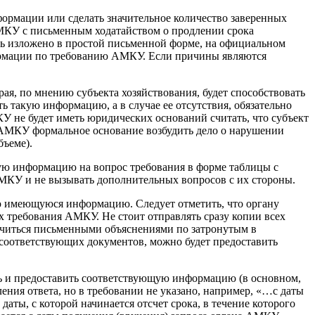
ормации или сделать значительное количество заверенных
 АМКУ с письменным ходатайством о продлении срока
ть изложено в простой письменной форме, на официальном
формации по требованию АМКУ. Если причины являются
я, по мнению субъекта хозяйствования, будет способствовать
такую информацию, а в случае ее отсутствия, обязательно
У не будет иметь юридических оснований считать, что субъект
у АМКУ формальное основание возбудить дело о нарушении
бъеме).
ю информацию на вопрос требования в форме таблицы с
МКУ и не вызывать дополнительных вопросов с их стороны.
ю имеющуюся информацию. Следует отметить, что органу
х требования АМКУ. Не стоит отправлять сразу копии всех
ничиться письменными объяснениями по затронутым в
 соответствующих документов, можно будет предоставить
ь и предоставить соответствующую информацию (в основном,
ения ответа, но в требовании не указано, например, «…с даты
аты, с которой начинается отсчет срока, в течение которого