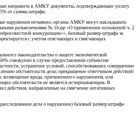
обязан направить в АМКУ документы, подтверждающие уплату
,5% от суммы штрафа.
нные нарушения нечаянно, органы АМКУ могут накладывать
ельными разъяснениями № 16-рр «О применении положений ч. 2
едобросовестной конкуренции»», базовый размер штрафа за
орректируется с учетом отягчающих и смягчающих
льного законодательства о защите экономической
50% совокупно в случае предоставления субъектом
частности, устранение условий, способствовавших совершению
лению обстоятельств дела; прекращение ответчиком действий/
а; возмещение вреда, причиненного нарушением, или
ющих обстоятельств не является исчерпывающим. В
ршил действия, направленные на смягчение негативных
 расследовании дела о нарушении) базовый размер штрафа